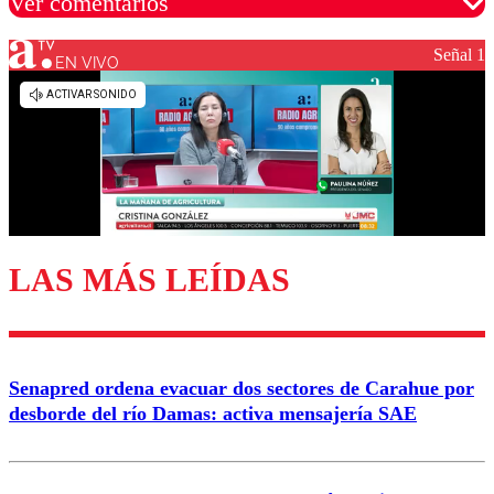
Ver comentarios
Señal 1
EN VIVO
Los comentarios son moderados para garantizar un
diálogo respetuoso.
Nombre
Correo
LAS MÁS LEÍDAS
Enviar comentario
Senapred ordena evacuar dos sectores de Carahue por
desborde del río Damas: activa mensajería SAE