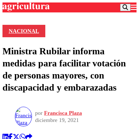
NACIONAL
Podcast
Ministra Rubilar informa
Frecuencias
Agricultura TV
medidas para facilitar votación
Deportes
de personas mayores, con
Entretención
Colo Colo
Noticias
discapacidad y embarazadas
Motor
Vida Social
Otros Deportes
Dato Practico
Publicaciones en medios
Seleccion Chilena
Economía
Opinión
Torneo Internacional
Internacional
por
Francisca Plaza
Programas
Torneo Nacional
Nacional
diciembre 19, 2021
Comercial
Universidad Católica
Política
Universidad de Chile
Sustentabilidad