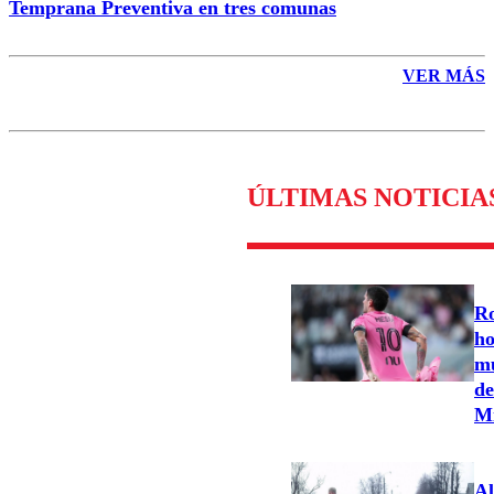
Temprana Preventiva en tres comunas
VER MÁS
ÚLTIMAS NOTICIA
Ro
ho
mu
de
M
Al