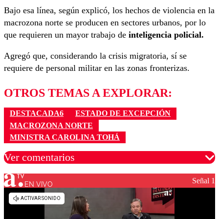
Bajo esa línea, según explicó, los hechos de violencia en la
macrozona norte se producen en sectores urbanos, por lo
que requieren un mayor trabajo de
inteligencia policial.
Agregó que, considerando la crisis migratoria, sí se
requiere de personal militar en las zonas fronterizas.
OTROS TEMAS A EXPLORAR:
DESTACADA6
ESTADO DE EXCEPCIÓN
MACROZONA NORTE
MINISTRA CAROLINA TOHÁ
Ver comentarios
Señal 1
EN VIVO
Los comentarios son moderados para garantizar un
diálogo respetuoso.
Nombre