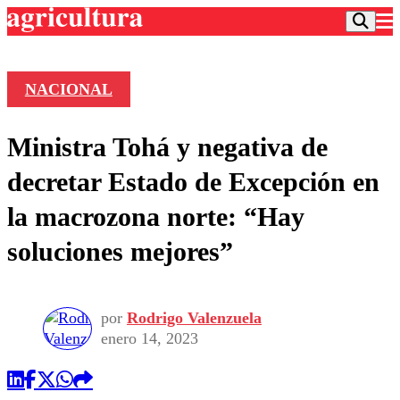
NACIONAL
Podcast
Ministra Tohá y negativa de
Frecuencias
Agricultura TV
decretar Estado de Excepción en
Deportes
la macrozona norte: “Hay
Entretención
Colo Colo
Noticias
soluciones mejores”
Motor
Vida Social
Otros Deportes
Dato Practico
Publicaciones en medios
Seleccion Chilena
Economía
Opinión
Torneo Internacional
Internacional
por
Rodrigo Valenzuela
Programas
enero 14, 2023
Torneo Nacional
Nacional
Comercial
Universidad Católica
Política
Universidad de Chile
Sustentabilidad