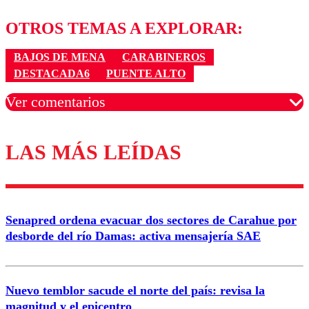
OTROS TEMAS A EXPLORAR:
BAJOS DE MENA
CARABINEROS
DESTACADA6
PUENTE ALTO
Ver comentarios
LAS MÁS LEÍDAS
Los comentarios son moderados para garantizar un
diálogo respetuoso.
Nombre
Senapred ordena evacuar dos sectores de Carahue por
Correo
desborde del río Damas: activa mensajería SAE
Nuevo temblor sacude el norte del país: revisa la
magnitud y el epicentro