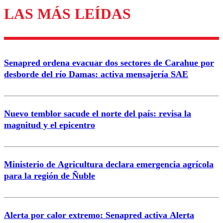
LAS MÁS LEÍDAS
Los comentarios son moderados para garantizar un
diálogo respetuoso.
Nombre
Senapred ordena evacuar dos sectores de Carahue por
Correo
desborde del río Damas: activa mensajería SAE
Nuevo temblor sacude el norte del país: revisa la
magnitud y el epicentro
Enviar comentario
Ministerio de Agricultura declara emergencia agrícola
para la región de Ñuble
Alerta por calor extremo: Senapred activa Alerta