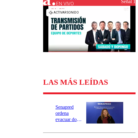
Universidad Católica
Política
Señal 1
EN VIVO
Universidad de Chile
Sustentabilidad
LAS MÁS LEÍDAS
Senapred
ordena
evacuar dos
sectores de
Carahue por
desborde del