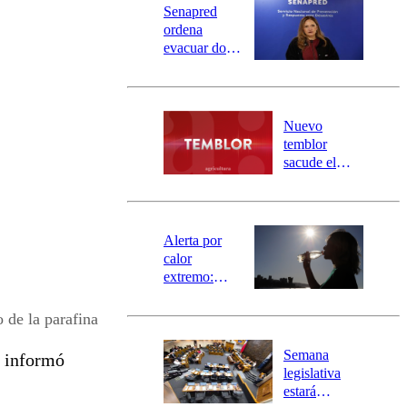
Senapred
ordena
evacuar dos
sectores de
Carahue por
desborde del
río Damas:
Nuevo
activa
temblor
mensajería
sacude el
SAE
norte del país:
revisa la
magnitud y el
epicentro
Alerta por
calor
extremo:
Senapred
activa Alerta
 de la parafina
Temprana
Preventiva en
Semana
, informó
tres comunas
legislativa
estará