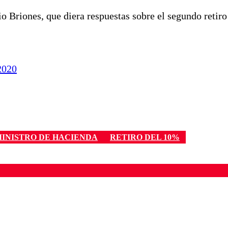
io Briones, que diera respuestas sobre el segundo retir
2020
INISTRO DE HACIENDA
RETIRO DEL 10%
ados para garantizar un diálogo respetuoso.
Correo