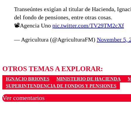
Transeúntes exigían al titular de Hacienda, Ignac
del fondo de pensiones, entre otras cosas.
📽️Agencia Uno
pic.twitter.com/TV29TM2cXf
— Agricultura (@AgriculturaFM)
November 5, 
OTROS TEMAS A EXPLORAR:
IGNACIO BRIONES
MINISTERIO DE HACIENDA
M
SUPERINTENDENCIA DE FONDOS Y PENSIONES
Ver comentarios
Los comentarios son moder
Nombre