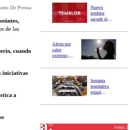
río Damas:
Punto De Prensa
Nuevo
activa
temblor
mensajería
sacude el
seúntes,
SAE
norte del país:
os de las
revisa la
magnitud y el
epicentro
Alerta por
calor
terio, cuando
extremo:
Senapred
activa Alerta
 iniciativas
Temprana
Preventiva en
Semana
tres comunas
legislativa
estará
stica a
marcada por
el fin de la
tramitación
del proyecto
os
de
reconstrucción
Señal 2