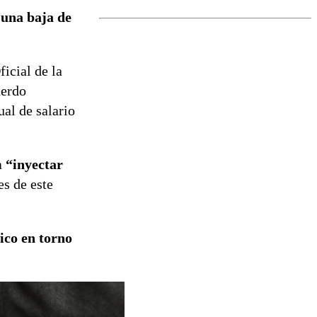
marcada por
á
una baja de
el fin de la
tramitación
del proyecto
de
ficial de la
reconstrucción
uerdo
al de salario
a
“inyectar
es de este
ico en torno