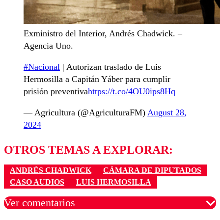
Exministro del Interior, Andrés Chadwick. –
Agencia Uno.
#Nacional
| Autorizan traslado de Luis
Hermosilla a Capitán Yáber para cumplir
prisión preventiva
https://t.co/4OU0ips8Hq
— Agricultura (@AgriculturaFM)
August 28,
2024
OTROS TEMAS A EXPLORAR:
ANDRÉS CHADWICK
CÁMARA DE DIPUTADOS
CASO AUDIOS
LUIS HERMOSILLA
Ver comentarios