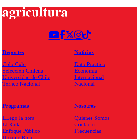
Deportes
Noticias
Colo Colo
Dato Practico
Seleccion Chilena
Economía
Universidad de Chile
Internacional
Torneo Nacional
Nacional
Programas
Nosotros
LLegó la hora
Quienes Somos
El Radar
Contacto
Enfoqué Público
Frecuencias
Hoja de Ruta