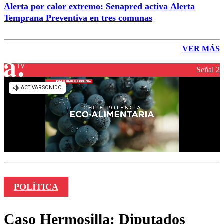
Alerta por calor extremo: Senapred activa Alerta
Temprana Preventiva en tres comunas
VER MÁS
Señal 2
POLÍTICA
Caso Hermosilla: Diputados