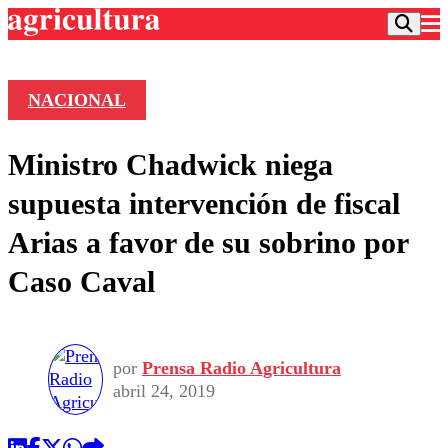
NACIONAL
Podcast
Ministro Chadwick niega
Frecuencias
Agricultura TV
supuesta intervención de fiscal
Deportes
Arias a favor de su sobrino por
Entretención
Colo Colo
Noticias
Caso Caval
Motor
Vida Social
Otros Deportes
Dato Practico
Publicaciones en medios
Seleccion Chilena
Economía
Opinión
Torneo Internacional
Internacional
por
Prensa Radio Agricultura
Programas
Torneo Nacional
Nacional
abril 24, 2019
Comercial
Universidad Católica
Política
Universidad de Chile
Sustentabilidad