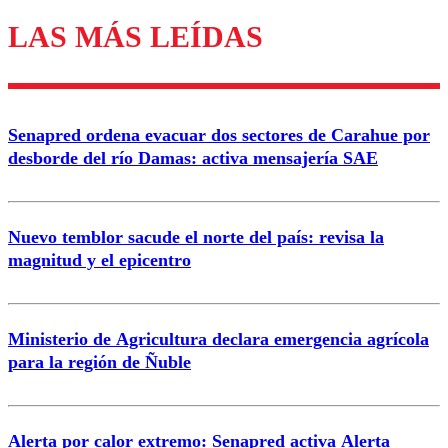
LAS MÁS LEÍDAS
Los comentarios son moderados para garantizar un
diálogo respetuoso.
Nombre
Senapred ordena evacuar dos sectores de Carahue por
Correo
desborde del río Damas: activa mensajería SAE
Nuevo temblor sacude el norte del país: revisa la
magnitud y el epicentro
Enviar comentario
Ministerio de Agricultura declara emergencia agrícola
para la región de Ñuble
Alerta por calor extremo: Senapred activa Alerta