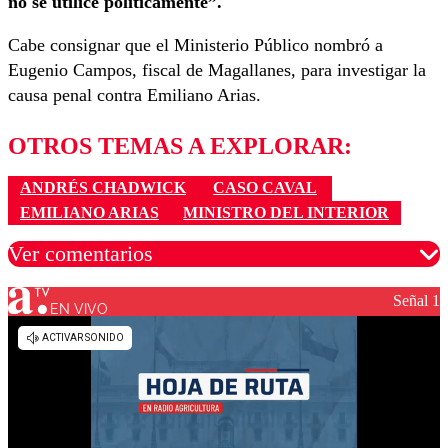
no se utilice políticamente”.
Cabe consignar que el Ministerio Público nombró a
Eugenio Campos, fiscal de Magallanes, para investigar la
causa penal contra Emiliano Arias.
OTROS TEMAS A EXPLORAR:
ANDRÉS CHADWICK
CASO CAVAL
EMILIANO ARIAS
MINISTRO DEL INTERIOR
Ver comentarios
Señal 1
EN VIVO
Los comentarios son moderados para garantizar un
diálogo respetuoso.
Nombre
Correo