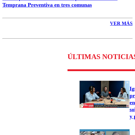
Temprana Preventiva en tres comunas
VER MÁS
ÚLTIMAS NOTICIA
Ig
pr
en
so
y 