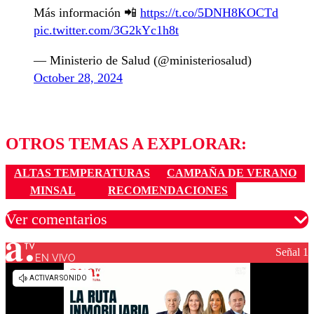
Más información 📲
https://t.co/5DNH8KOCTd
pic.twitter.com/3G2kYc1h8t
— Ministerio de Salud (@ministeriosalud)
October 28, 2024
OTROS TEMAS A EXPLORAR:
ALTAS TEMPERATURAS
CAMPAÑA DE VERANO
MINSAL
RECOMENDACIONES
Ver comentarios
Señal 1
EN VIVO
Los comentarios son moderados para garantizar un
diálogo respetuoso.
Nombre