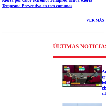
Alerta por calor extremo: Senapred activa Alerta
Temprana Preventiva en tres comunas
VER MÁS
ÚLTIMAS NOTICIA
An
re
te
vi
si