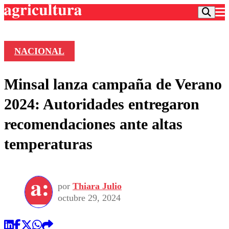
NACIONAL
Podcast
Minsal lanza campaña de Verano
Frecuencias
Agricultura TV
2024: Autoridades entregaron
Deportes
recomendaciones ante altas
Entretención
Colo Colo
Noticias
temperaturas
Motor
Vida Social
Otros Deportes
Dato Practico
Publicaciones en medios
Seleccion Chilena
Economía
Opinión
Torneo Internacional
Internacional
por
Thiara Julio
Programas
Torneo Nacional
Nacional
octubre 29, 2024
Comercial
Universidad Católica
Política
Universidad de Chile
Sustentabilidad