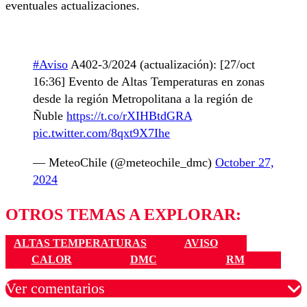
eventuales actualizaciones.
#Aviso
A402-3/2024 (actualización): [27/oct
16:36] Evento de Altas Temperaturas en zonas
desde la región Metropolitana a la región de
Ñuble
https://t.co/rXIHBtdGRA
pic.twitter.com/8qxt9X7Ihe
— MeteoChile (@meteochile_dmc)
October 27,
2024
OTROS TEMAS A EXPLORAR:
ALTAS TEMPERATURAS
AVISO
CALOR
DMC
RM
Ver comentarios