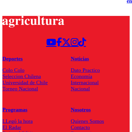
en
Deportes
Noticias
Colo Colo
Dato Practico
Seleccion Chilena
Economía
Universidad de Chile
Internacional
Torneo Nacional
Nacional
Programas
Nosotros
LLegó la hora
Quienes Somos
El Radar
Contacto