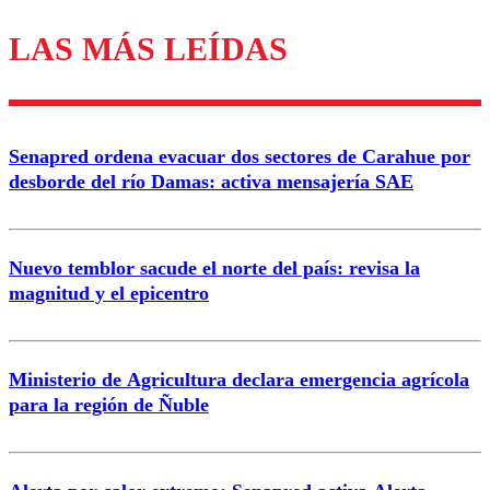
LAS MÁS LEÍDAS
Los comentarios son moderados para garantizar un
diálogo respetuoso.
Nombre
Senapred ordena evacuar dos sectores de Carahue por
Correo
desborde del río Damas: activa mensajería SAE
Nuevo temblor sacude el norte del país: revisa la
magnitud y el epicentro
Enviar comentario
Ministerio de Agricultura declara emergencia agrícola
para la región de Ñuble