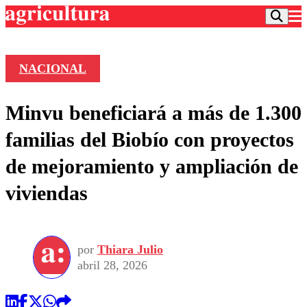
NACIONAL
Podcast
Minvu beneficiará a más de 1.300
Frecuencias
Agricultura TV
familias del Biobío con proyectos
Deportes
de mejoramiento y ampliación de
Entretención
Colo Colo
Noticias
viviendas
Motor
Vida Social
Otros Deportes
Dato Practico
Publicaciones en medios
Seleccion Chilena
Economía
Opinión
Torneo Internacional
Internacional
por
Thiara Julio
Programas
Torneo Nacional
Nacional
abril 28, 2026
Comercial
Universidad Católica
Política
Universidad de Chile
Sustentabilidad