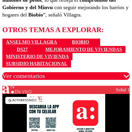
millones de pesos
, lo que refleja el
compromiso del
Gobierno y del Minvu
con seguir mejorando los barrios y
hogares del
Biobío
”, señaló Villagra.
OTROS TEMAS A EXPLORAR:
ANSELMO VILLAGRA
BIOBIO
DS27
MEJORAMIENTO DE VIVIENDAS
MINISTERIO DE VIVIENDA
SUBSIDIO HABITACIONAL
Ver comentarios
Señal 1
EN VIVO
Los comentarios son moderados para garantizar un
diálogo respetuoso.
Nombre
Correo