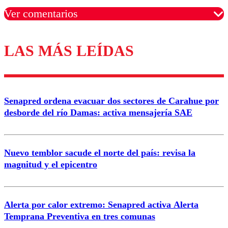
Ver comentarios
LAS MÁS LEÍDAS
Los comentarios son moderados para garantizar un
diálogo respetuoso.
Nombre
Senapred ordena evacuar dos sectores de Carahue por
Correo
desborde del río Damas: activa mensajería SAE
Nuevo temblor sacude el norte del país: revisa la
magnitud y el epicentro
Enviar comentario
Alerta por calor extremo: Senapred activa Alerta
Temprana Preventiva en tres comunas