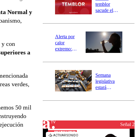
activa
temblor
mensajería
sacude el
ta Normal y
SAE
norte del país:
rbanismo,
revisa la
magnitud y el
epicentro
Alerta por
calor
 y con
extremo:
uperiores a
Senapred
activa Alerta
Temprana
Preventiva en
a mencionada
Semana
tres comunas
legislativa
reas verdes,
estará
marcada por
el fin de la
tramitación
enemos 50 mil
del proyecto
nstruyendo
de
 ejecución
reconstrucción
Señal 2