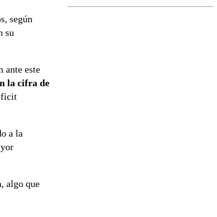
el fin de la
tramitación
s, según
del proyecto
n su
de
reconstrucción
n ante este
 la cifra de
ficit
o a la
ayor
, algo que