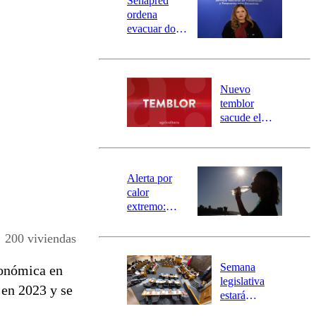
Senapred
ordena
evacuar dos
sectores de
Carahue por
desborde del
río Damas:
Nuevo
activa
temblor
mensajería
sacude el
SAE
norte del país:
revisa la
magnitud y el
epicentro
Alerta por
calor
extremo:
Senapred
activa Alerta
200 viviendas
Temprana
Preventiva en
Semana
conómica en
tres comunas
legislativa
en 2023 y se
estará
marcada por