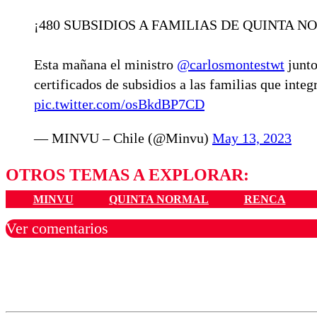
¡480 SUBSIDIOS A FAMILIAS DE QUINTA N
Esta mañana el ministro
@carlosmontestwt
junto
certificados de subsidios a las familias que integ
pic.twitter.com/osBkdBP7CD
— MINVU – Chile (@Minvu)
May 13, 2023
OTROS TEMAS A EXPLORAR:
MINVU
QUINTA NORMAL
RENCA
Ver comentarios
Los comentarios son moder
Nombre