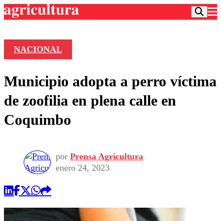
NACIONAL
Podcast
Municipio adopta a perro víctima
Frecuencias
Agricultura TV
de zoofilia en plena calle en
Deportes
Coquimbo
Entretención
Colo Colo
Noticias
Motor
Vida Social
Otros Deportes
Dato Practico
por
Prensa Agricultura
Publicaciones en medios
Seleccion Chilena
Economía
enero 24, 2023
Opinión
Torneo Internacional
Internacional
Programas
Torneo Nacional
Nacional
Comercial
Universidad Católica
Política
Universidad de Chile
Sustentabilidad