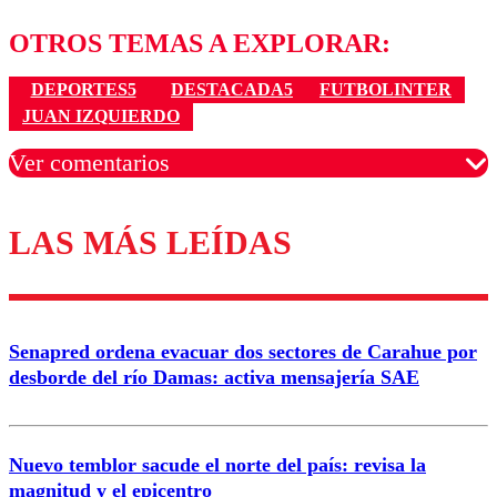
OTROS TEMAS A EXPLORAR:
DEPORTES5
DESTACADA5
FUTBOLINTER
JUAN IZQUIERDO
Ver comentarios
LAS MÁS LEÍDAS
Los comentarios son moderados para garantizar un
diálogo respetuoso.
Nombre
Senapred ordena evacuar dos sectores de Carahue por
Correo
desborde del río Damas: activa mensajería SAE
Nuevo temblor sacude el norte del país: revisa la
magnitud y el epicentro