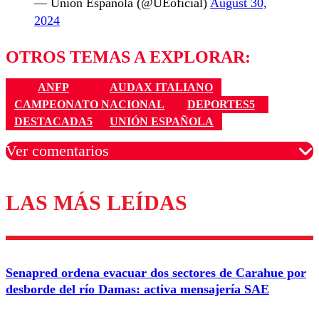
— Unión Española (@UEoficial)
August 30,
2024
OTROS TEMAS A EXPLORAR:
ANFP
AUDAX ITALIANO
CAMPEONATO NACIONAL
DEPORTES5
DESTACADA5
UNIÓN ESPAÑOLA
Ver comentarios
LAS MÁS LEÍDAS
Los comentarios son moderados para garantizar un
diálogo respetuoso.
Nombre
Senapred ordena evacuar dos sectores de Carahue por
Correo
desborde del río Damas: activa mensajería SAE