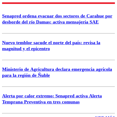
Enviar comentario
Senapred ordena evacuar dos sectores de Carahue por
desborde del río Damas: activa mensajería SAE
Nuevo temblor sacude el norte del país: revisa la
magnitud y el epicentro
Ministerio de Agricultura declara emergencia agrícola
para la región de Ñuble
Alerta por calor extremo: Senapred activa Alerta
Temprana Preventiva en tres comunas