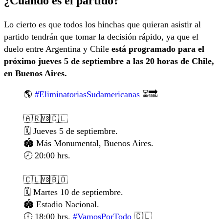
¿Cuándo es el partido?
Lo cierto es que todos los hinchas que quieran asistir al
partido tendrán que tomar la decisión rápido, ya que el
duelo entre Argentina y Chile
está programado para el
próximo jueves 5 de septiembre a las 20 horas de Chile,
en Buenos Aires.
🌎
#EliminatoriasSudamericanas
⏳🔜
🇦🇷🆚🇨🇱
🗓️ Jueves 5 de septiembre.
🏟️ Más Monumental, Buenos Aires.
🕗 20:00 hrs.
🇨🇱🆚🇧🇴
🗓️ Martes 10 de septiembre.
🏟️ Estadio Nacional.
🕕 18:00 hrs.
#VamosPorTodo
🇨🇱