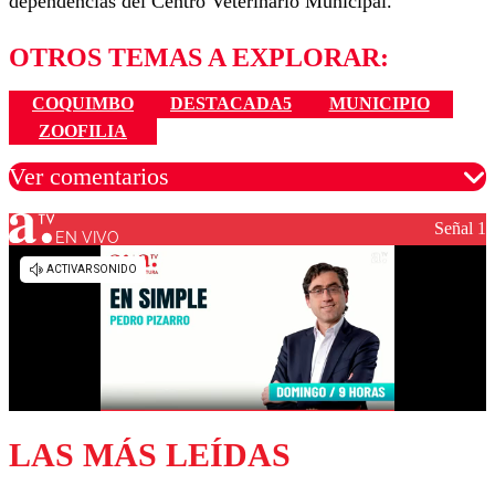
dependencias del Centro Veterinario Municipal.
OTROS TEMAS A EXPLORAR:
COQUIMBO
DESTACADA5
MUNICIPIO
ZOOFILIA
Ver comentarios
Señal 1
EN VIVO
Los comentarios son moderados para garantizar un
diálogo respetuoso.
Nombre
Correo
LAS MÁS LEÍDAS