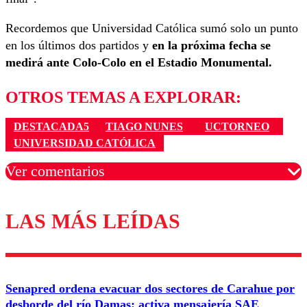
Recordemos que Universidad Católica sumó solo un punto
en los últimos dos partidos y
en la próxima fecha se
medirá ante Colo-Colo en el Estadio Monumental.
OTROS TEMAS A EXPLORAR:
DESTACADA5
TIAGO NUNES
UCTORNEO
UNIVERSIDAD CATÓLICA
Ver comentarios
LAS MÁS LEÍDAS
Los comentarios son moderados para garantizar un
diálogo respetuoso.
Nombre
Senapred ordena evacuar dos sectores de Carahue por
Correo
desborde del río Damas: activa mensajería SAE