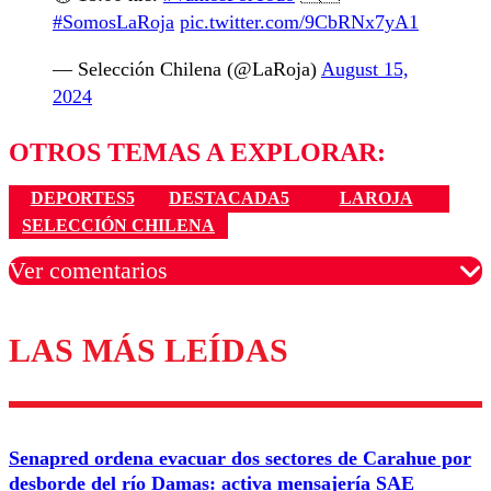
#SomosLaRoja
pic.twitter.com/9CbRNx7yA1
— Selección Chilena (@LaRoja)
August 15,
2024
OTROS TEMAS A EXPLORAR:
DEPORTES5
DESTACADA5
LAROJA
SELECCIÓN CHILENA
Ver comentarios
LAS MÁS LEÍDAS
Los comentarios son moderados para garantizar un
diálogo respetuoso.
Nombre
Senapred ordena evacuar dos sectores de Carahue por
Correo
desborde del río Damas: activa mensajería SAE