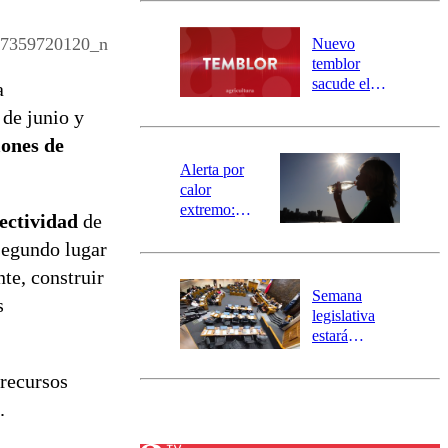
desborde del
río Damas:
7359720120_n
Nuevo
activa
temblor
mensajería
sacude el
a
SAE
norte del país:
 de junio y
revisa la
lones de
magnitud y el
epicentro
Alerta por
calor
extremo:
nectividad
de
Senapred
 segundo lugar
activa Alerta
Temprana
te, construir
Preventiva en
Semana
s
tres comunas
legislativa
estará
marcada por
el fin de la
 recursos
tramitación
.
del proyecto
de