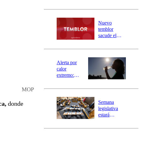
sectores de
Carahue por
desborde del
río Damas:
Nuevo
activa
temblor
mensajería
sacude el
SAE
norte del país:
revisa la
magnitud y el
epicentro
Alerta por
calor
extremo:
Senapred
activa Alerta
MOP
Temprana
Preventiva en
Semana
ca,
donde
tres comunas
legislativa
estará
marcada por
el fin de la
tramitación
del proyecto