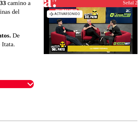
33
camino a
reconstrucción
Señal 2
nas del
tos.
De
 Itata.