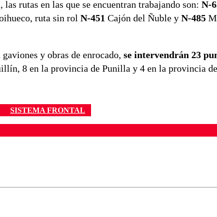
 las rutas en las que se encuentran trabajando son:
N-6
ihueco, ruta sin rol
N-451
Cajón del Ñuble y
N-485
Mi
on gaviones y obras de enrocado,
se intervendrán 23 pun
illín, 8 en la provincia de Punilla y 4 en la provincia de
SISTEMA FRONTAL
ados para garantizar un diálogo respetuoso.
Correo