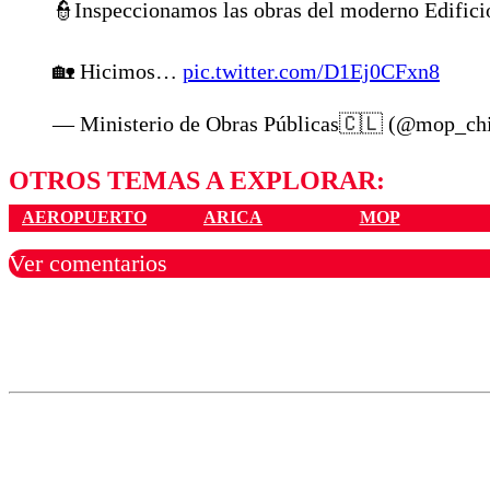
👮Inspeccionamos las obras del moderno Edificio
🏡 Hicimos…
pic.twitter.com/D1Ej0CFxn8
— Ministerio de Obras Públicas🇨🇱 (@mop_ch
OTROS TEMAS A EXPLORAR:
AEROPUERTO
ARICA
MOP
Ver comentarios
Los comentarios son moder
Nombre