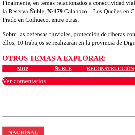
Finalmente, en temas relacionados a conectividad vial,
la Reserva Ñuble,
N-479
Calabozo – Los Queñes en Co
Prado en Coihueco, entre otras.
Sobre las defensas fluviales, protección de riberas c
ellos, 10 trabajos se realizarán en la provincia de Digu
OTROS TEMAS A EXPLORAR:
MOP
ÑUBLE
RECONSTRUCCIÓN
Ver comentarios
Los comentarios son moder
Nombre
NACIONAL