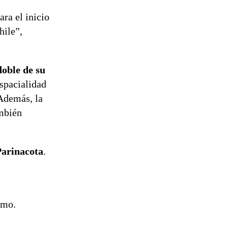
de
ra el inicio
reconstrucción
hile”,
doble de su
espacialidad
 Además, la
ambién
Parinacota
.
imo.