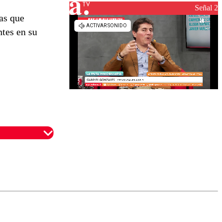
Señal 2
das que
ntes en su