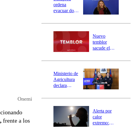
ordena
evacuar dos
sectores de
Carahue por
desborde del
río Damas:
Nuevo
activa
temblor
mensajería
sacude el
SAE
norte del país:
revisa la
magnitud y el
epicentro
Ministerio de
Agricultura
declara
emergencia
agrícola para
Onemi
la región de
Ñuble
Alerta por
ucionando
calor
a,
frente a los
extremo:
Senapred