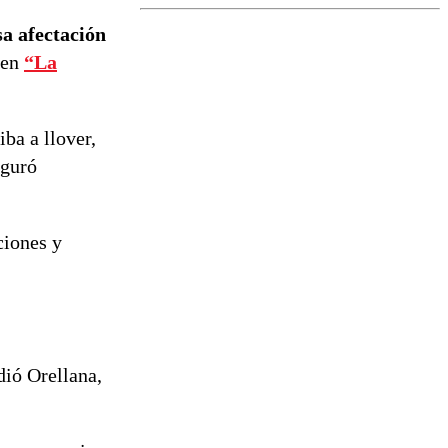
activa Alerta
Temprana
sa afectación
Preventiva en
 en
“La
tres comunas
ba a llover,
eguró
ciones y
dió Orellana,