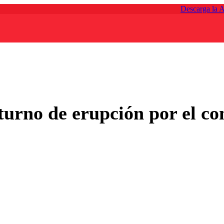
Descarga la 
urno de erupción por el co