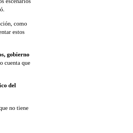
os escenarios
ó.
tución, como
entar estos
os, gobierno
o cuenta que
ico del
que no tiene