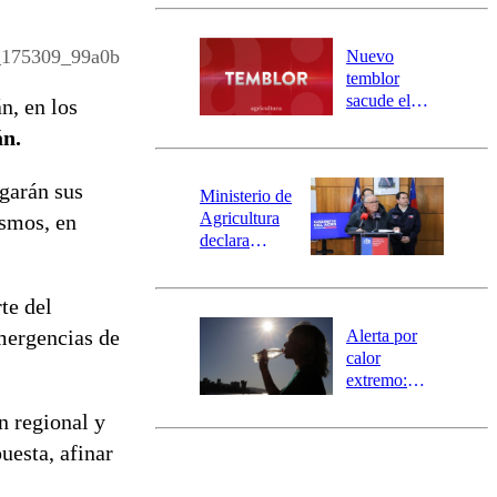
Carahue por
desborde del
río Damas:
_175309_99a0b
Nuevo
activa
temblor
mensajería
sacude el
n, en los
SAE
norte del país:
án.
revisa la
magnitud y el
egarán sus
epicentro
Ministerio de
Agricultura
ismos, en
declara
emergencia
agrícola para
rte del
la región de
Ñuble
mergencias de
Alerta por
calor
extremo:
Senapred
n regional y
activa Alerta
Temprana
uesta, afinar
Preventiva en
tres comunas