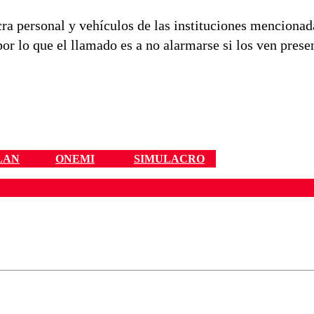
cra personal y vehículos de las instituciones menciona
por lo que el llamado es a no alarmarse si los ven prese
LAN
ONEMI
SIMULACRO
ados para garantizar un diálogo respetuoso.
Correo