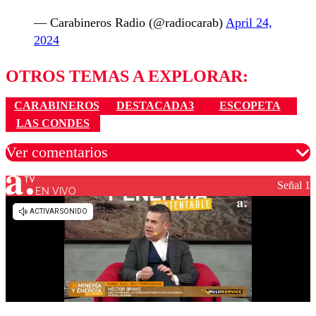
— Carabineros Radio (@radiocarab)
April 24,
2024
OTROS TEMAS A EXPLORAR:
CARABINEROS
DESTACADA3
ESCOPETA
LAS CONDES
Ver comentarios
Señal 1
EN VIVO
Los comentarios son moderados para garantizar un
diálogo respetuoso.
Nombre
Correo