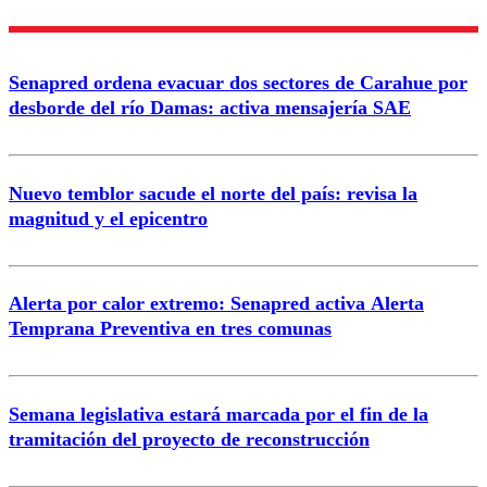
Nombre
Senapred ordena evacuar dos sectores de Carahue por
Correo
desborde del río Damas: activa mensajería SAE
Nuevo temblor sacude el norte del país: revisa la
magnitud y el epicentro
Enviar comentario
Alerta por calor extremo: Senapred activa Alerta
Temprana Preventiva en tres comunas
Semana legislativa estará marcada por el fin de la
tramitación del proyecto de reconstrucción