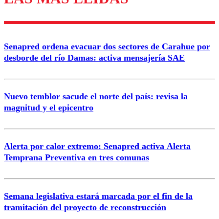
diálogo respetuoso.
Nombre
Senapred ordena evacuar dos sectores de Carahue por
Correo
desborde del río Damas: activa mensajería SAE
Nuevo temblor sacude el norte del país: revisa la
magnitud y el epicentro
Enviar comentario
Alerta por calor extremo: Senapred activa Alerta
Temprana Preventiva en tres comunas
Semana legislativa estará marcada por el fin de la
tramitación del proyecto de reconstrucción