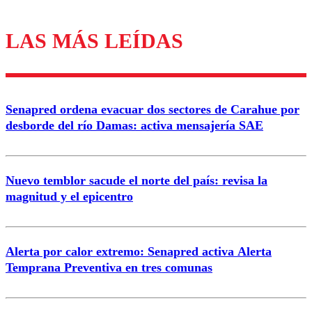
LAS MÁS LEÍDAS
Los comentarios son moderados para garantizar un
diálogo respetuoso.
Nombre
Senapred ordena evacuar dos sectores de Carahue por
Correo
desborde del río Damas: activa mensajería SAE
Nuevo temblor sacude el norte del país: revisa la
magnitud y el epicentro
Enviar comentario
Alerta por calor extremo: Senapred activa Alerta
Temprana Preventiva en tres comunas