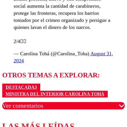
social aumenta la cantidad de carabineros,
protege las fronteras, recupera los barrios
tomados por el crimen organizado y persigue a
quienes lavan el dinero de los narcos.
2/4👇🏻
— Carolina Tohá (@Carolina_Toha)
August 31,
2024
OTROS TEMAS A EXPLORAR:
DESTACADA3
MINISTRA DEL INTERIOR CAROLINA TOHÁ
Ver comentarios
LAS MÁS LEÍDAS
Los comentarios son moderados para garantizar un