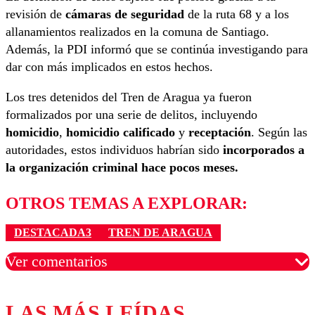
revisión de
cámaras de seguridad
de la ruta 68 y a los
allanamientos realizados en la comuna de Santiago.
Además, la PDI informó que se continúa investigando para
dar con más implicados en estos hechos.
Los tres detenidos del Tren de Aragua ya fueron
formalizados por una serie de delitos, incluyendo
homicidio
,
homicidio calificado
y
receptación
. Según las
autoridades, estos individuos habrían sido
incorporados a
la organización criminal hace pocos meses.
OTROS TEMAS A EXPLORAR:
DESTACADA3
TREN DE ARAGUA
Ver comentarios
LAS MÁS LEÍDAS
Los comentarios son moderados para garantizar un