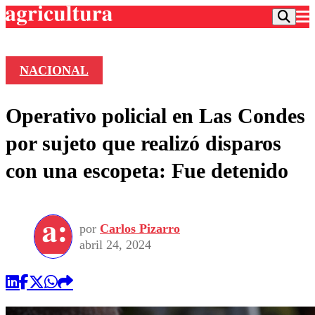
NACIONAL
Podcast
Operativo policial en Las Condes
Frecuencias
Agricultura TV
por sujeto que realizó disparos
Deportes
con una escopeta: Fue detenido
Entretención
Colo Colo
Noticias
Motor
Vida Social
Otros Deportes
Dato Practico
Publicaciones en medios
por
Carlos Pizarro
Seleccion Chilena
Economía
Opinión
abril 24, 2024
Torneo Internacional
Internacional
Programas
Torneo Nacional
Nacional
Comercial
Universidad Católica
Política
Universidad de Chile
Sustentabilidad