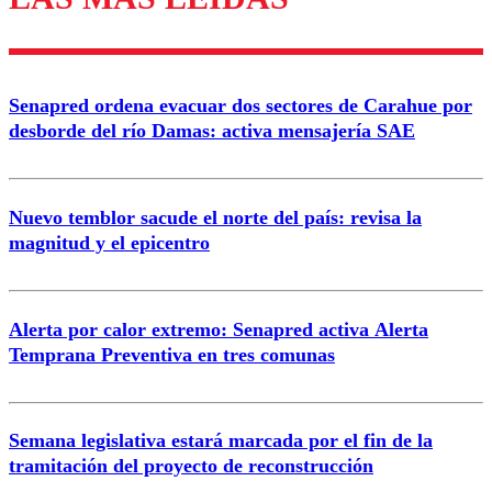
diálogo respetuoso.
Nombre
Senapred ordena evacuar dos sectores de Carahue por
Correo
desborde del río Damas: activa mensajería SAE
Nuevo temblor sacude el norte del país: revisa la
magnitud y el epicentro
Enviar comentario
Alerta por calor extremo: Senapred activa Alerta
Temprana Preventiva en tres comunas
Semana legislativa estará marcada por el fin de la
tramitación del proyecto de reconstrucción