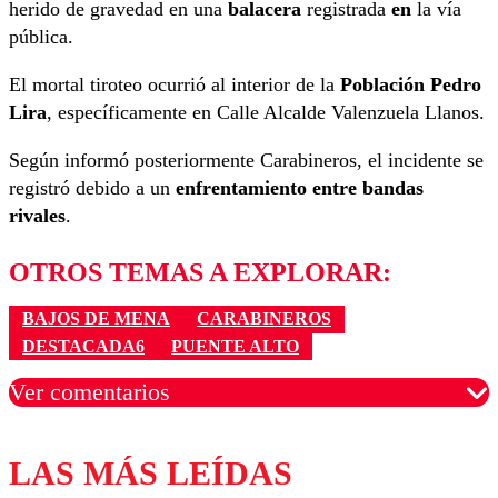
herido de gravedad en una
balacera
registrada
en
la vía
pública.
El mortal tiroteo ocurrió al interior de la
Población Pedro
Lira
, específicamente en Calle Alcalde Valenzuela Llanos.
Según informó posteriormente Carabineros, el incidente se
registró debido a un
enfrentamiento entre bandas
rivales
.
OTROS TEMAS A EXPLORAR:
BAJOS DE MENA
CARABINEROS
DESTACADA6
PUENTE ALTO
Ver comentarios
LAS MÁS LEÍDAS
Los comentarios son moderados para garantizar un
diálogo respetuoso.