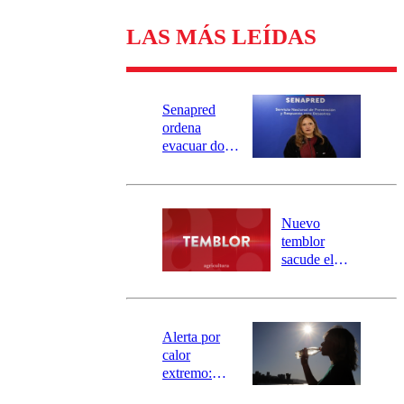
LAS MÁS LEÍDAS
Senapred
ordena
evacuar dos
sectores de
Carahue por
desborde del
río Damas:
Nuevo
activa
temblor
mensajería
sacude el
SAE
norte del país:
revisa la
magnitud y el
epicentro
Alerta por
calor
extremo:
Senapred