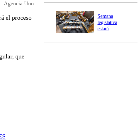
activa Alerta
– Agencia Uno
Temprana
Preventiva en
Semana
rá el proceso
tres comunas
legislativa
estará
marcada por
el fin de la
tramitación
del proyecto
gular, que
de
reconstrucción
ES