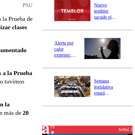
río Damas:
PSU
Nuevo
activa
temblor
mensajería
sacude el
 la Prueba de
SAE
norte del país:
izar clases
revisa la
magnitud y el
epicentro
Alerta por
calor
 aumentado
extremo:
Senapred
activa Alerta
s a la Prueba
Temprana
Preventiva en
ño tuvimos
Semana
tres comunas
legislativa
estará
marcada por
n la
el fin de la
tramitación
on más de
20
del proyecto
de
reconstrucción
Señal 2