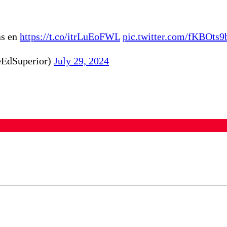
as en
https://t.co/itrLuEoFWL
pic.twitter.com/fKBOts
eEdSuperior)
July 29, 2024
ados para garantizar un diálogo respetuoso.
Correo