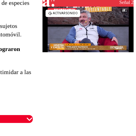
 de especies
Señal 2
 sujetos
utomóvil.
ograron
timidar a las