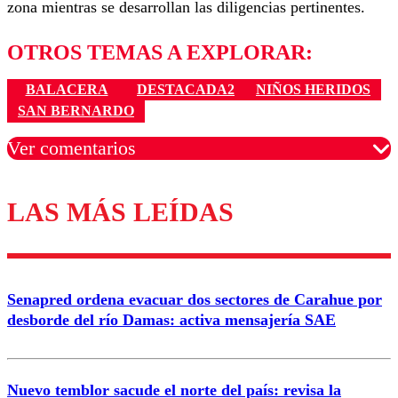
zona mientras se desarrollan las diligencias pertinentes.
OTROS TEMAS A EXPLORAR:
BALACERA
DESTACADA2
NIÑOS HERIDOS
SAN BERNARDO
Ver comentarios
LAS MÁS LEÍDAS
Los comentarios son moderados para garantizar un
diálogo respetuoso.
Nombre
Senapred ordena evacuar dos sectores de Carahue por
Correo
desborde del río Damas: activa mensajería SAE
Nuevo temblor sacude el norte del país: revisa la