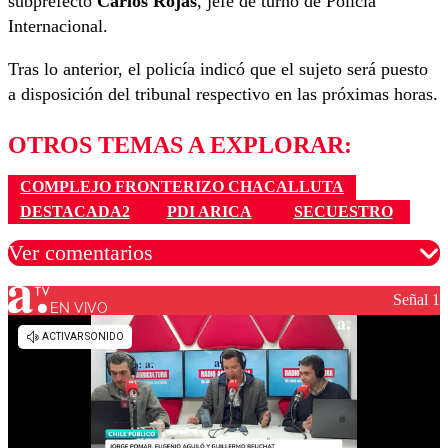
subprefecto
Carlos Rojas
, jefe de turno de Policía
Internacional.
Tras lo anterior, el policía indicó que el sujeto será puesto
a disposición del tribunal respectivo en las próximas horas.
OTROS TEMAS A EXPLORAR:
COMPLEJO FRONTERIZO CHACALLUTA
DESTACADA2
PDI ARICA
SECUESTRO
Ver comentarios
Señal 1
EN VIVO
Los comentarios son moderados para garantizar un
diálogo respetuoso.
Nombre
Correo