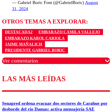
— Gabriel Boric Font (@GabrielBoric)
August
31, 2024
OTROS TEMAS A EXPLORAR:
DESTACADA2
EMBARAZO CAMILA VALLEJO
EMBARAZO KAROL CARIOLA
JAIME MAÑALICH
PRESIDENTE GABRIEL BORIC
Ver comentarios
LAS MÁS LEÍDAS
Los comentarios son moderados para garantizar un
diálogo respetuoso.
Nombre
Senapred ordena evacuar dos sectores de Carahue por
Correo
desborde del río Damas: activa mensajería SAE