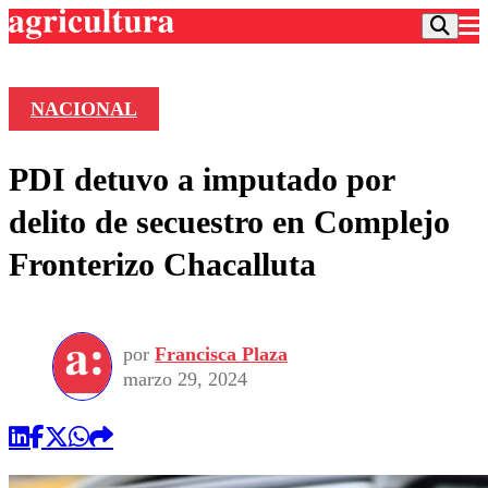
NACIONAL
Podcast
PDI detuvo a imputado por
Frecuencias
Agricultura TV
delito de secuestro en Complejo
Deportes
Fronterizo Chacalluta
Entretención
Colo Colo
Noticias
Motor
Vida Social
Otros Deportes
Dato Practico
Publicaciones en medios
por
Francisca Plaza
Seleccion Chilena
Economía
Opinión
marzo 29, 2024
Torneo Internacional
Internacional
Programas
Torneo Nacional
Nacional
Comercial
Universidad Católica
Política
Universidad de Chile
Sustentabilidad