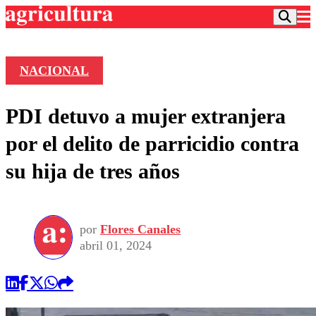
NACIONAL
Podcast
PDI detuvo a mujer extranjera
Frecuencias
Agricultura TV
por el delito de parricidio contra
Deportes
su hija de tres años
Entretención
Colo Colo
Noticias
Motor
Vida Social
Otros Deportes
Dato Practico
Publicaciones en medios
por
Flores Canales
Seleccion Chilena
Economía
Opinión
abril 01, 2024
Torneo Internacional
Internacional
Programas
Torneo Nacional
Nacional
Comercial
Universidad Católica
Política
Universidad de Chile
Sustentabilidad