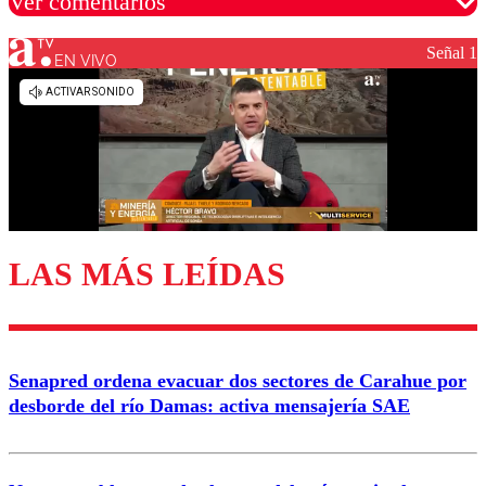
Ver comentarios
Señal 1
EN VIVO
Los comentarios son moderados para garantizar un
diálogo respetuoso.
Nombre
Correo
LAS MÁS LEÍDAS
Enviar comentario
Senapred ordena evacuar dos sectores de Carahue por
desborde del río Damas: activa mensajería SAE