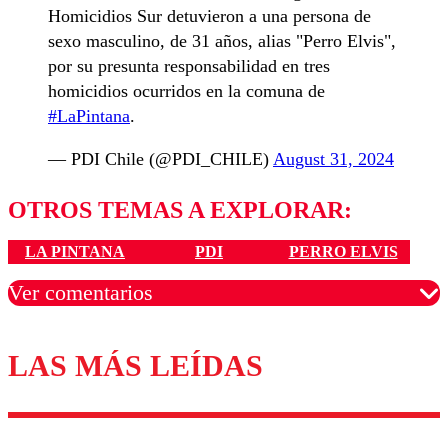
Homicidios Sur detuvieron a una persona de
sexo masculino, de 31 años, alias "Perro Elvis",
por su presunta responsabilidad en tres
homicidios ocurridos en la comuna de
#LaPintana
.
— PDI Chile (@PDI_CHILE)
August 31, 2024
OTROS TEMAS A EXPLORAR:
LA PINTANA
PDI
PERRO ELVIS
Ver comentarios
LAS MÁS LEÍDAS
Los comentarios son moderados para garantizar un
diálogo respetuoso.
Nombre