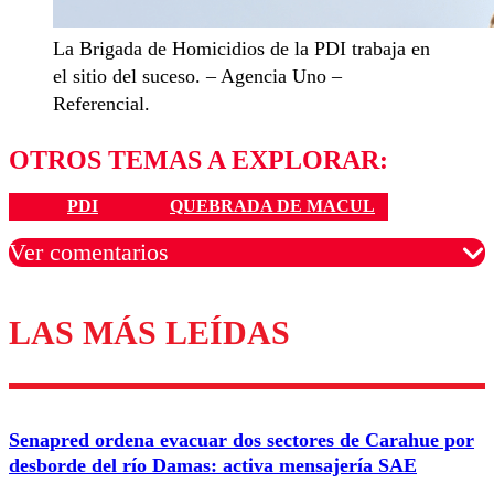
La Brigada de Homicidios de la PDI trabaja en
el sitio del suceso. – Agencia Uno –
Referencial.
OTROS TEMAS A EXPLORAR:
PDI
QUEBRADA DE MACUL
Ver comentarios
LAS MÁS LEÍDAS
Los comentarios son moderados para garantizar un
diálogo respetuoso.
Nombre
Senapred ordena evacuar dos sectores de Carahue por
Correo
desborde del río Damas: activa mensajería SAE