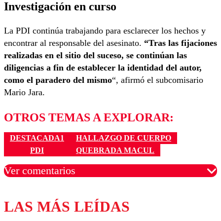
Investigación en curso
La PDI continúa trabajando para esclarecer los hechos y
encontrar al responsable del asesinato.
“Tras las fijaciones
realizadas en el sitio del suceso, se continúan las
diligencias a fin de establecer la identidad del autor,
como el paradero del mismo
“, afirmó el subcomisario
Mario Jara.
OTROS TEMAS A EXPLORAR:
DESTACADA1
HALLAZGO DE CUERPO
PDI
QUEBRADA MACUL
Ver comentarios
LAS MÁS LEÍDAS
Los comentarios son moderados para garantizar un
diálogo respetuoso.