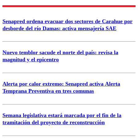
Nombre
Senapred ordena evacuar dos sectores de Carahue por
Correo
desborde del río Damas: activa mensajería SAE
Nuevo temblor sacude el norte del país: revisa la
magnitud y el epicentro
Enviar comentario
Alerta por calor extremo: Senapred activa Alerta
Temprana Preventiva en tres comunas
Semana legislativa estará marcada por el fin de la
tramitación del proyecto de reconstrucción