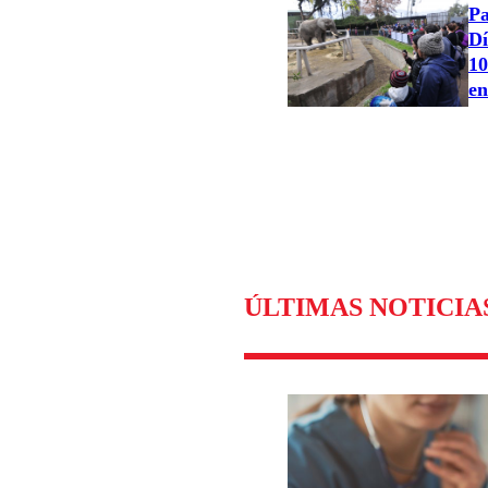
Pa
Dí
10
en
ÚLTIMAS NOTICIA