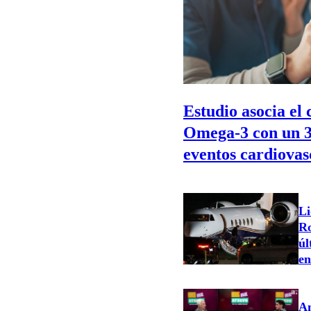
Estudio asocia el
Omega-3 con un 
eventos cardiovas
Li
Ro
úl
en
An