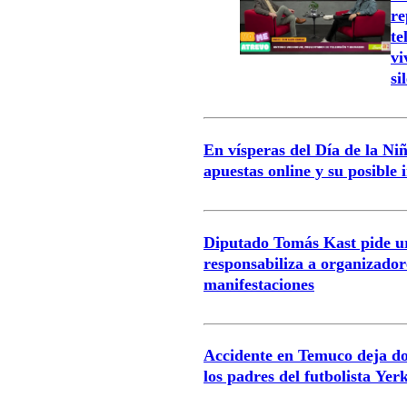
re
te
vi
si
En vísperas del Día de la Niñ
apuestas online y su posible
Diputado Tomás Kast pide u
responsabiliza a organizador
manifestaciones
Accidente en Temuco deja dos
los padres del futbolista Yer