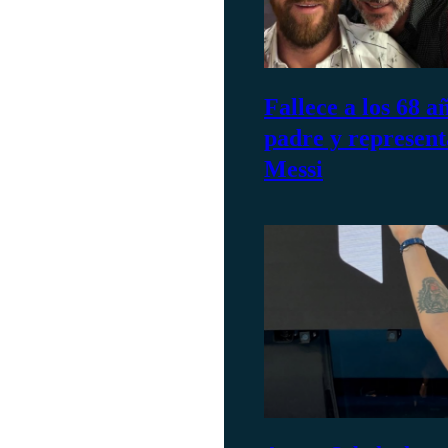
Fallece a los 68 a
padre y represent
Messi