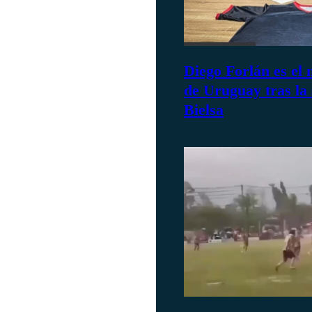
Diego Forlán es el
de Uruguay tras la
Bielsa