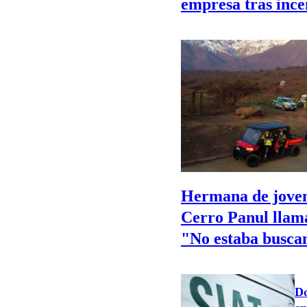
empresa tras ince
Hermana de joven
Cerro Panul llama
"No estaba busca
Do