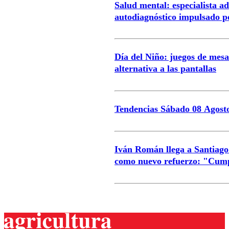
Salud mental: especialista ad
autodiagnóstico impulsado po
Día del Niño: juegos de mes
alternativa a las pantallas
Tendencias Sábado 08 Agost
Iván Román llega a Santiago
como nuevo refuerzo: "Cum