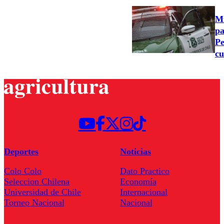
Mu
pa
Pe
cu
Deportes
Noticias
Colo Colo
Dato Practico
Seleccion Chilena
Economía
Universidad de Chile
Internacional
Torneo Nacional
Nacional