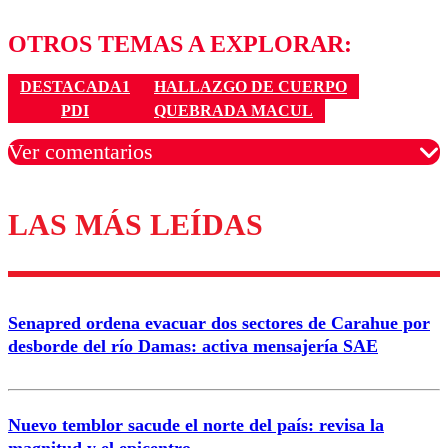
OTROS TEMAS A EXPLORAR:
DESTACADA1
HALLAZGO DE CUERPO
PDI
QUEBRADA MACUL
Ver comentarios
LAS MÁS LEÍDAS
Los comentarios son moderados para garantizar un
diálogo respetuoso.
Nombre
Senapred ordena evacuar dos sectores de Carahue por
Correo
desborde del río Damas: activa mensajería SAE
Nuevo temblor sacude el norte del país: revisa la
magnitud y el epicentro