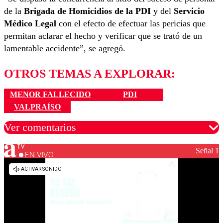
de la
Brigada de Homicidios de la PDI
y del
Servicio
Médico Legal
con el efecto de efectuar las pericias que
permitan aclarar el hecho y verificar que se trató de un
lamentable accidente”, se agregó.
OTROS TEMAS A EXPLORAR:
MENOR FALLECIDO
PDI
VALPRAÍSO
Ver comentarios
Señal 1
EN VIVO
Los comentarios son moderados para garantizar un
diálogo respetuoso.
Nombre
Correo