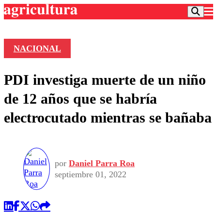
NACIONAL
Podcast
PDI investiga muerte de un niño
Frecuencias
Agricultura TV
de 12 años que se habría
Deportes
electrocutado mientras se bañaba
Entretención
Colo Colo
Noticias
Motor
Vida Social
Otros Deportes
Dato Practico
Publicaciones en medios
Seleccion Chilena
Economía
por
Daniel Parra Roa
Opinión
Torneo Internacional
Internacional
septiembre 01, 2022
Programas
Torneo Nacional
Nacional
Comercial
Universidad Católica
Política
Universidad de Chile
Sustentabilidad