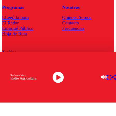
Programas
Nosotros
LLegó la hora
Quienes Somos
El Radar
Contacto
Enfoqué Público
Frecuencias
Hoja de Ruta
Tarifas
Comercial
Tarifas Servel Radio
Radio en Vivo
Radio Agricultura
Radio en Vivo
TV en Vivo
Descarga la APP