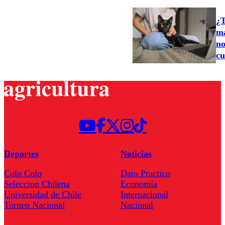
¿T
ma
no
cu
Deportes
Noticias
Colo Colo
Dato Practico
Seleccion Chilena
Economía
Universidad de Chile
Internacional
Torneo Nacional
Nacional