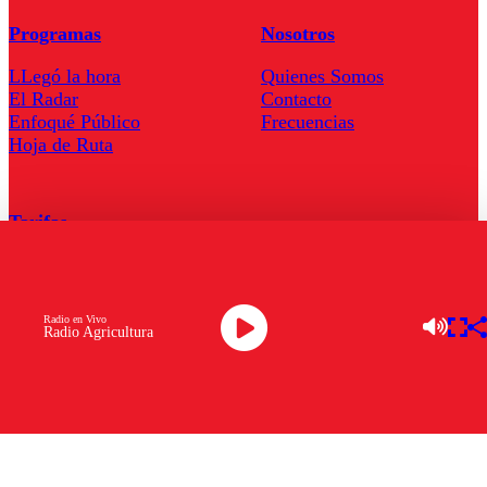
Programas
Nosotros
LLegó la hora
Quienes Somos
El Radar
Contacto
Enfoqué Público
Frecuencias
Hoja de Ruta
Tarifas
Comercial
Tarifas Servel Radio
Radio en Vivo
Radio Agricultura
Radio en Vivo
TV en Vivo
Descarga la APP