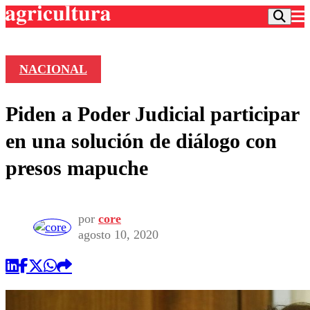
NACIONAL
Podcast
Piden a Poder Judicial participar
Frecuencias
Agricultura TV
en una solución de diálogo con
Deportes
presos mapuche
Entretención
Colo Colo
Noticias
Motor
Vida Social
Otros Deportes
Dato Practico
por
core
Publicaciones en medios
Seleccion Chilena
Economía
agosto 10, 2020
Opinión
Torneo Internacional
Internacional
Programas
Torneo Nacional
Nacional
Comercial
Universidad Católica
Política
Universidad de Chile
Sustentabilidad