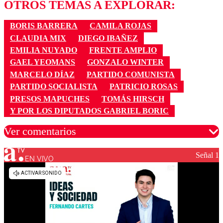
OTROS TEMAS A EXPLORAR:
BORIS BARRERA
CAMILA ROJAS
CLAUDIA MIX
DIEGO IBAÑEZ
EMILIA NUYADO
FRENTE AMPLIO
GAEL YEOMANS
GONZALO WINTER
MARCELO DÍAZ
PARTIDO COMUNISTA
PARTIDO SOCIALISTA
PATRICIO ROSAS
PRESOS MAPUCHES
TOMÁS HIRSCH
Y POR LOS DIPUTADOS GABRIEL BORIC
Ver comentarios
Señal 1
EN VIVO
Los comentarios son moderados para garantizar un
diálogo respetuoso.
Nombre
Correo