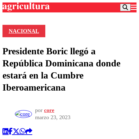
NACIONAL
Podcast
Presidente Boric llegó a
Frecuencias
Agricultura TV
República Dominicana donde
Deportes
estará en la Cumbre
Entretención
Colo Colo
Noticias
Iberoamericana
Motor
Vida Social
Otros Deportes
Dato Practico
Publicaciones en medios
Seleccion Chilena
Economía
Opinión
Torneo Internacional
Internacional
por
core
Programas
marzo 23, 2023
Torneo Nacional
Nacional
Comercial
Universidad Católica
Política
Universidad de Chile
Sustentabilidad