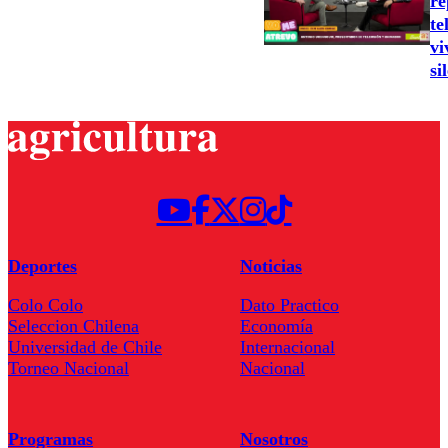
re
te
vi
si
Deportes
Noticias
Colo Colo
Dato Practico
Seleccion Chilena
Economía
Universidad de Chile
Internacional
Torneo Nacional
Nacional
Programas
Nosotros