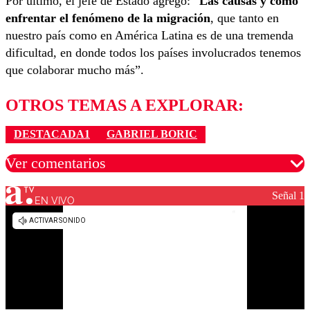
Por último, el jefe de Estado agregó: “
Las causas y cómo
enfrentar el fenómeno de la migración
, que tanto en
nuestro país como en América Latina es de una tremenda
dificultad, en donde todos los países involucrados tenemos
que colaborar mucho más”.
OTROS TEMAS A EXPLORAR:
DESTACADA1
GABRIEL BORIC
Ver comentarios
Señal 1
EN VIVO
Los comentarios son moderados para garantizar un
diálogo respetuoso.
Nombre
Correo