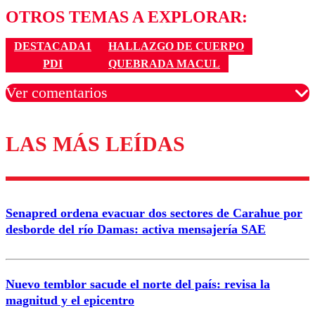
OTROS TEMAS A EXPLORAR:
DESTACADA1
HALLAZGO DE CUERPO
PDI
QUEBRADA MACUL
Ver comentarios
LAS MÁS LEÍDAS
Los comentarios son moderados para garantizar un
diálogo respetuoso.
Nombre
Senapred ordena evacuar dos sectores de Carahue por
Correo
desborde del río Damas: activa mensajería SAE
Nuevo temblor sacude el norte del país: revisa la
magnitud y el epicentro
Enviar comentario