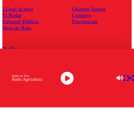
LLegó la hora
Quienes Somos
El Radar
Contacto
Enfoqué Público
Frecuencias
Hoja de Ruta
Tarifas
Comercial
Tarifas Servel Radio
Radio en Vivo
Radio Agricultura
Radio en Vivo
TV en Vivo
Descarga la APP