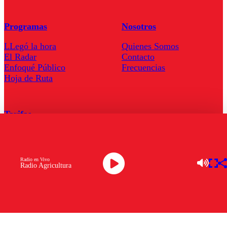
Programas
Nosotros
LLegó la hora
Quienes Somos
El Radar
Contacto
Enfoqué Público
Frecuencias
Hoja de Ruta
Tarifas
Comercial
Tarifas Servel Radio
Radio en Vivo
Radio Agricultura
Radio en Vivo
TV en Vivo
Descarga la APP