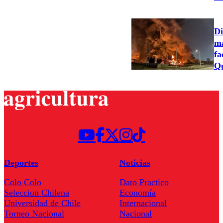
Di
ma
fa
Qu
Deportes
Noticias
Colo Colo
Dato Practico
Seleccion Chilena
Economía
Universidad de Chile
Internacional
Torneo Nacional
Nacional