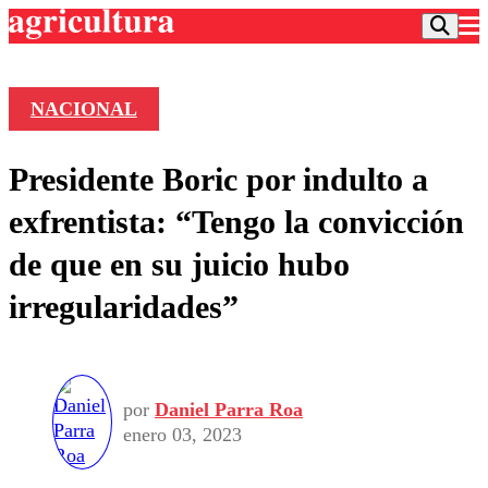
NACIONAL
Podcast
Presidente Boric por indulto a
Frecuencias
Agricultura TV
exfrentista: “Tengo la convicción
Deportes
de que en su juicio hubo
Entretención
Colo Colo
Noticias
irregularidades”
Motor
Vida Social
Otros Deportes
Dato Practico
Publicaciones en medios
Seleccion Chilena
Economía
Opinión
Torneo Internacional
Internacional
Programas
por
Daniel Parra Roa
Torneo Nacional
Nacional
Comercial
enero 03, 2023
Universidad Católica
Política
Universidad de Chile
Sustentabilidad