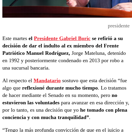
presidente
Este martes
el
Presidente Gabriel Boric
se refirió a su
decisión de dar el indulto al ex miembro del Frente
Patriótico Manuel Rodríguez,
Jorge Mateluna, detenido
en 1992 y posteriormente condenado en 2013 por robo a
una sucursal bancaria.
Al respecto el
Mandatario
sostuvo que esta decisión “fue
algo que
reflexioné durante mucho tiempo
. Lo tratamos
de hacer mediante el Senado en su momento, pero
no
estuvieron las voluntades
para avanzar en esa dirección y,
por lo tanto, es una decisión que yo
he tomado con plena
conciencia y con mucha tranquilidad”
.
“Tengo la más profunda convicción de que en el juicio a