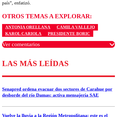
país”, enfatizó.
OTROS TEMAS A EXPLORAR:
ANTONIA ORELLANA
CAMILA VALLEJO
KAROL CARIOLA
PRESIDENTE BORIC
Ver comentarios
LAS MÁS LEÍDAS
Los comentarios son moderados para garantizar un
diálogo respetuoso.
Nombre
Senapred ordena evacuar dos sectores de Carahue por
Correo
desborde del río Damas: activa mensajería SAE
Vuelve la lluvia a la Región Metropolitana: este es el