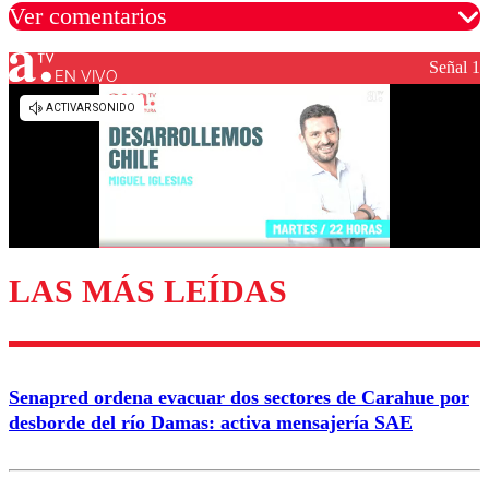
Ver comentarios
Señal 1
EN VIVO
Los comentarios son moderados para garantizar un
diálogo respetuoso.
Nombre
Correo
LAS MÁS LEÍDAS
Enviar comentario
Senapred ordena evacuar dos sectores de Carahue por
desborde del río Damas: activa mensajería SAE