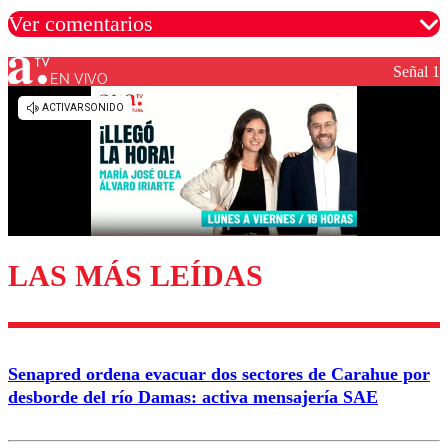
Ver comentarios
Señal 1
EN VIVO
Los comentarios son moderados para garantizar un
diálogo respetuoso.
Nombre
Correo
LAS MÁS LEÍDAS
Enviar comentario
Senapred ordena evacuar dos sectores de Carahue por
desborde del río Damas: activa mensajería SAE