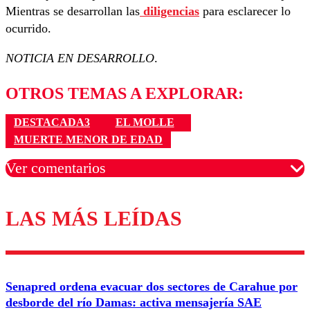
Mientras se desarrollan las
diligencias
para esclarecer lo
ocurrido.
NOTICIA EN DESARROLLO
.
OTROS TEMAS A EXPLORAR:
DESTACADA3
EL MOLLE
MUERTE MENOR DE EDAD
Ver comentarios
LAS MÁS LEÍDAS
Los comentarios son moderados para garantizar un
diálogo respetuoso.
Nombre
Senapred ordena evacuar dos sectores de Carahue por
Correo
desborde del río Damas: activa mensajería SAE