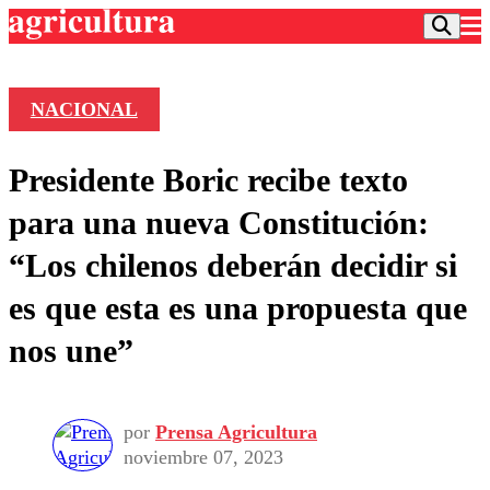
NACIONAL
Podcast
Presidente Boric recibe texto
Frecuencias
Agricultura TV
para una nueva Constitución:
Deportes
“Los chilenos deberán decidir si
Entretención
Colo Colo
Noticias
es que esta es una propuesta que
Motor
Vida Social
Otros Deportes
Dato Practico
nos une”
Publicaciones en medios
Seleccion Chilena
Economía
Opinión
Torneo Internacional
Internacional
Programas
Torneo Nacional
Nacional
Comercial
por
Prensa Agricultura
Universidad Católica
Política
noviembre 07, 2023
Universidad de Chile
Sustentabilidad