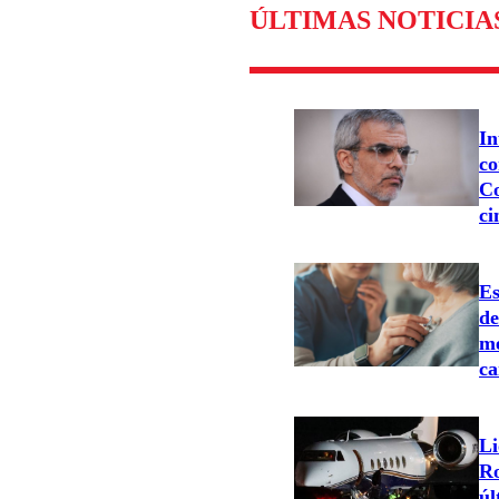
ÚLTIMAS NOTICIA
In
co
Co
ci
Es
d
me
ca
Li
Ro
úl