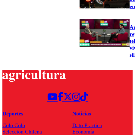
en
An
re
te
vi
si
Deportes
Noticias
Colo Colo
Dato Practico
Seleccion Chilena
Economía