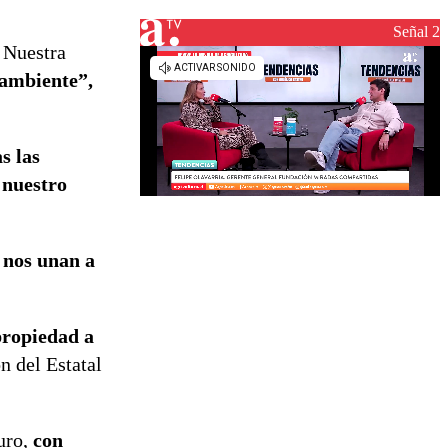
de
reconstrucción
Señal 2
 Nuestra
 ambiente”,
s las
 nuestro
 nos unan a
propiedad a
ón del Estatal
uro,
con