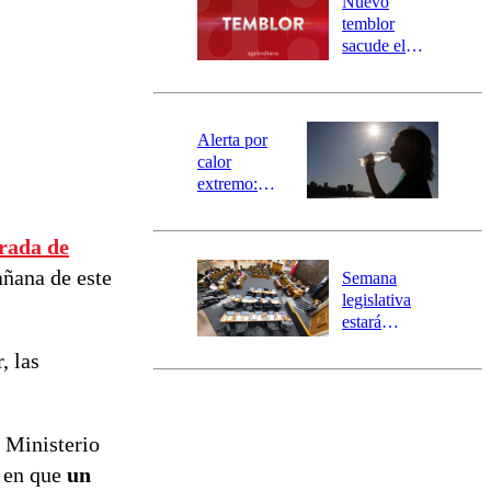
Nuevo
activa
temblor
mensajería
sacude el
SAE
norte del país:
revisa la
magnitud y el
epicentro
Alerta por
calor
extremo:
Senapred
activa Alerta
rada de
Temprana
Preventiva en
añana de este
Semana
tres comunas
legislativa
estará
marcada por
, las
el fin de la
tramitación
del proyecto
de
l Ministerio
reconstrucción
s en que
un