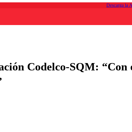
Descarga la 
ciación Codelco-SQM: “Con 
”