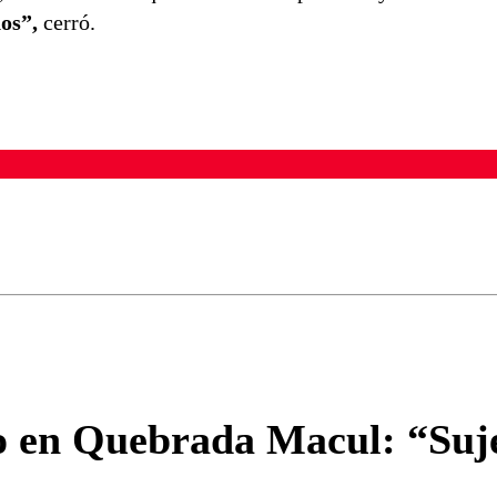
nos”,
cerró.
ados para garantizar un diálogo respetuoso.
Correo
Enviar c
o en Quebrada Macul: “Sujet