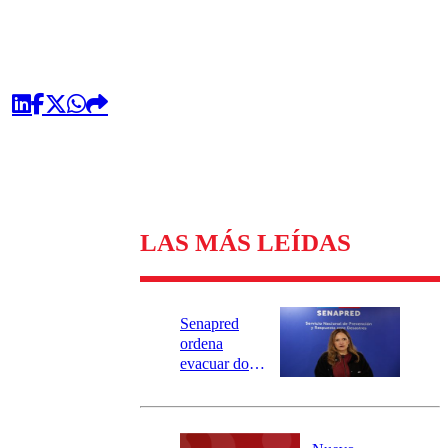
LAS MÁS LEÍDAS
Senapred
ordena
evacuar dos
sectores de
Carahue por
desborde del
río Damas: