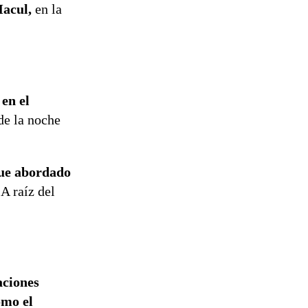
Macul,
en la
en el
de la noche
ue abordado
 A raíz del
aciones
omo el