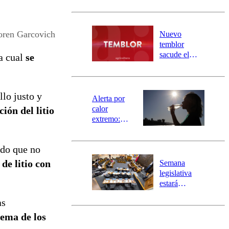
sectores de
Carahue por
desborde del
río Damas:
Loren Garcovich
Nuevo
activa
temblor
mensajería
sacude el
a cual
se
SAE
norte del país:
revisa la
magnitud y el
llo justo y
epicentro
Alerta por
calor
ión del litio
extremo:
Senapred
activa Alerta
ado que no
Temprana
Preventiva en
de litio con
Semana
tres comunas
legislativa
estará
marcada por
as
el fin de la
tramitación
tema de los
del proyecto