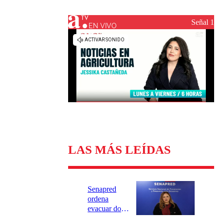
Universidad Católica
Política
Universidad de Chile
Sustentabilidad
Señal 1
EN VIVO
LAS MÁS LEÍDAS
Senapred
ordena
evacuar dos