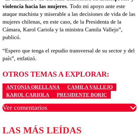
violencia hacia las mujeres
. Todo mi apoyo ante este
ataque machista y miserable a las decisiones de vida de las
mujeres chilenas, en este caso, de la Presidenta de la
Cámara, Karol Cariola y la ministra Camila Vallejo”,
publicó.
“Espero que tenga el repudio transversal de su sector y del
país”, enfatizó.
OTROS TEMAS A EXPLORAR:
ANTONIA ORELLANA
CAMILA VALLEJO
KAROL CARIOLA
PRESIDENTE BORIC
Ver comentarios
LAS MÁS LEÍDAS
Los comentarios son moderados para garantizar un
diálogo respetuoso.