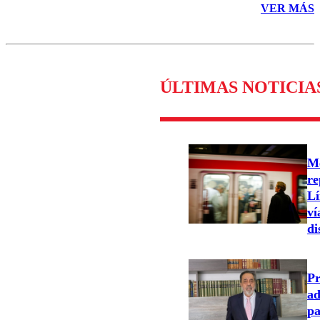
VER MÁS
ÚLTIMAS NOTICIA
Me
re
Lí
ví
di
Pr
ad
pa