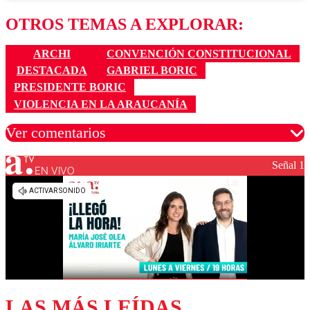
OTROS TEMAS A EXPLORAR:
ARCHI
CONVENCIÓN CONSTITUCIONAL
DESTACADA
GABRIEL BORIC
PRESIDENTE BORIC
VIOLENCIA EN LA ARAUCANÍA
Ver comentarios
Señal 1
EN VIVO
Los comentarios son moderados para garantizar un
diálogo respetuoso.
Nombre
Correo
LAS MÁS LEÍDAS