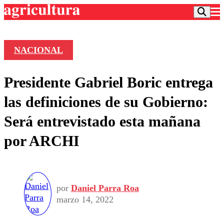
NACIONAL
Podcast
Presidente Gabriel Boric entrega
Frecuencias
Agricultura TV
las definiciones de su Gobierno:
Deportes
Será entrevistado esta mañana
Entretención
Colo Colo
Noticias
por ARCHI
Motor
Vida Social
Otros Deportes
Dato Practico
Publicaciones en medios
Seleccion Chilena
Economía
Opinión
Torneo Internacional
Internacional
Programas
por
Daniel Parra Roa
Torneo Nacional
Nacional
Comercial
marzo 14, 2022
Universidad Católica
Política
Universidad de Chile
Sustentabilidad