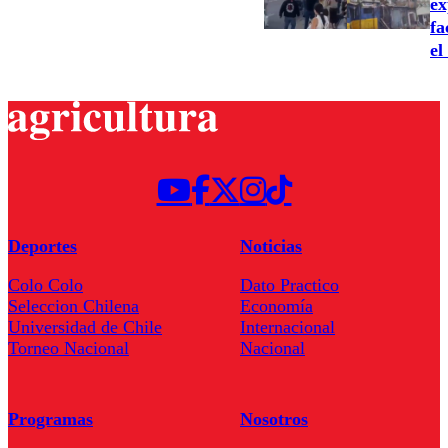
ex
fa
el
Deportes
Noticias
Colo Colo
Dato Practico
Seleccion Chilena
Economía
Universidad de Chile
Internacional
Torneo Nacional
Nacional
Programas
Nosotros