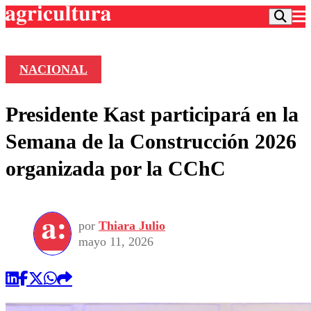
NACIONAL
Podcast
Presidente Kast participará en la
Frecuencias
Agricultura TV
Semana de la Construcción 2026
Deportes
organizada por la CChC
Entretención
Colo Colo
Noticias
Motor
Vida Social
Otros Deportes
Dato Practico
Publicaciones en medios
por
Thiara Julio
Seleccion Chilena
Economía
Opinión
mayo 11, 2026
Torneo Internacional
Internacional
Programas
Torneo Nacional
Nacional
Comercial
Universidad Católica
Política
Universidad de Chile
Sustentabilidad