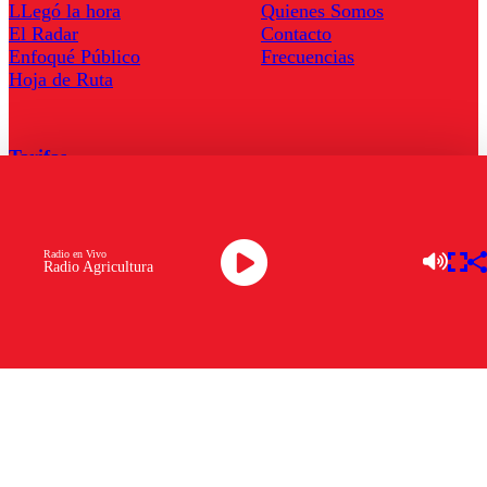
LLegó la hora
Quienes Somos
El Radar
Contacto
Enfoqué Público
Frecuencias
Hoja de Ruta
Tarifas
Comercial
Tarifas Servel Radio
Radio en Vivo
Radio Agricultura
Radio en Vivo
TV en Vivo
Descarga la APP