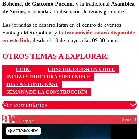
Bohème, de Giacomo Puccini
, y la tradicional
Asamblea
de Socios,
orientada a la discusión de temas gremiales.
Las jornadas se desarrollarán en el centro de eventos
Santiago Metropolitan y
la transmisión estará disponible
en este link,
desde el 13 de mayo a las 09:30 horas.
OTROS TEMAS A EXPLORAR:
CCHC
CONSTRUCCIÓN EN CHILE
INFRAESTRUCTURA SOSTENIBLE
JOSÉ ANTONIO KAST
SEMANA DE LA CONSTRUCCIÓN
Ver comentarios
Señal 1
EN VIVO
Los comentarios son moderados para garantizar un
diálogo respetuoso.