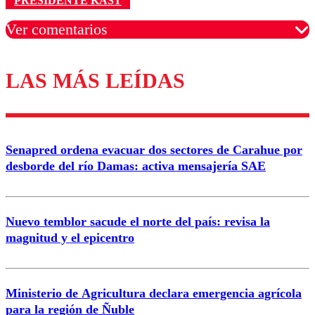
PRESIDENTE KAST
Ver comentarios
LAS MÁS LEÍDAS
Los comentarios son moderados para garantizar un
diálogo respetuoso.
Nombre
Senapred ordena evacuar dos sectores de Carahue por
Correo
desborde del río Damas: activa mensajería SAE
Nuevo temblor sacude el norte del país: revisa la
magnitud y el epicentro
Enviar comentario
Ministerio de Agricultura declara emergencia agrícola
para la región de Ñuble