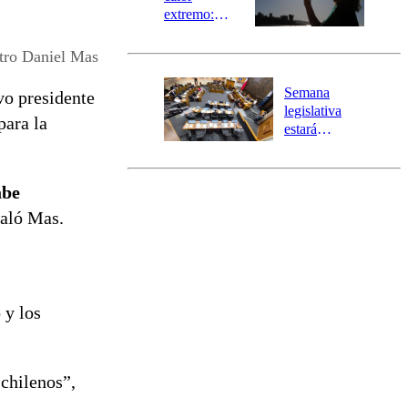
extremo:
Senapred
activa Alerta
tro Daniel Mas
Temprana
Preventiva en
Semana
o presidente
tres comunas
legislativa
para la
estará
marcada por
el fin de la
tramitación
abe
del proyecto
ñaló Mas.
de
reconstrucción
 y los
 chilenos”,