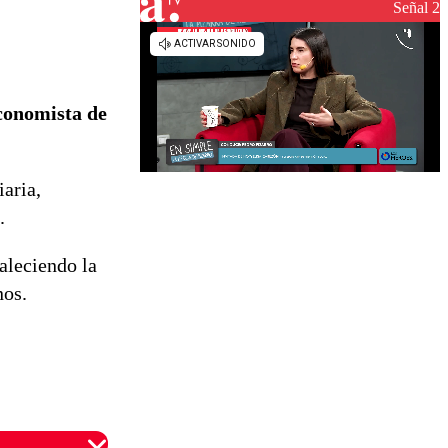
reconstrucción
Señal 2
conomista de
iaria,
.
taleciendo la
nos.