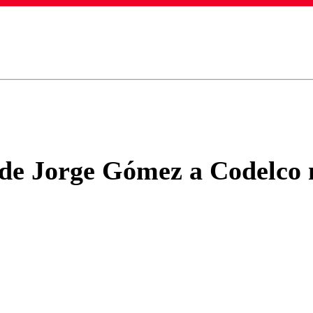
ados para garantizar un diálogo respetuoso.
Correo
Enviar c
de Jorge Gómez a Codelco m