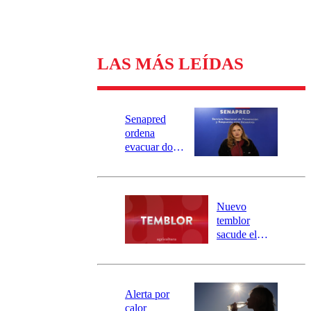
LAS MÁS LEÍDAS
Senapred
ordena
evacuar dos
sectores de
Carahue por
desborde del
río Damas:
Nuevo
activa
temblor
mensajería
sacude el
SAE
norte del país:
revisa la
magnitud y el
epicentro
Alerta por
calor