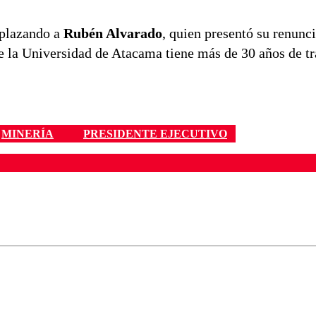
mplazando a
Rubén Alvarado
, quien presentó su renunci
de la Universidad de Atacama tiene más de 30 años de tr
MINERÍA
PRESIDENTE EJECUTIVO
ados para garantizar un diálogo respetuoso.
Correo