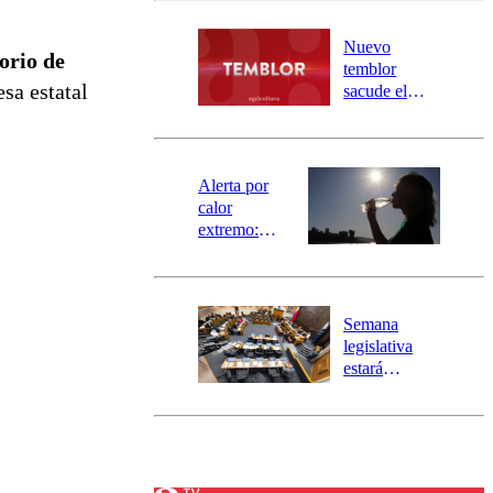
desborde del
río Damas:
Nuevo
orio de
activa
temblor
mensajería
sa estatal
sacude el
SAE
norte del país:
revisa la
magnitud y el
epicentro
Alerta por
calor
extremo:
Senapred
activa Alerta
Temprana
Preventiva en
Semana
tres comunas
legislativa
estará
marcada por
el fin de la
tramitación
del proyecto
de