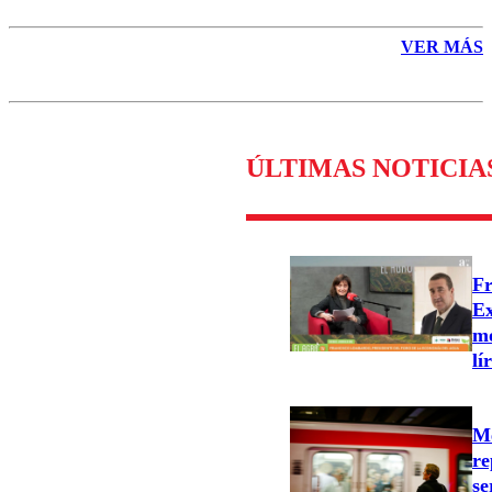
VER MÁS
ÚLTIMAS NOTICIA
Fr
Ex
mo
lí
Me
re
se