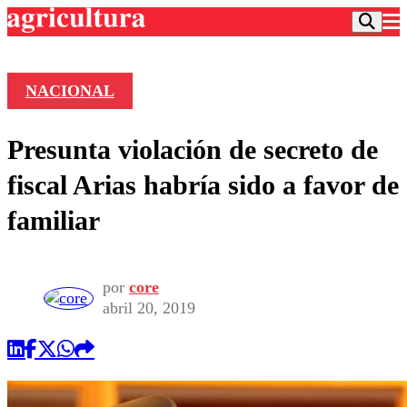
NACIONAL
Podcast
Presunta violación de secreto de
Frecuencias
Agricultura TV
fiscal Arias habría sido a favor de
Deportes
familiar
Entretención
Colo Colo
Noticias
Motor
Vida Social
Otros Deportes
Dato Practico
por
core
Publicaciones en medios
Seleccion Chilena
Economía
abril 20, 2019
Opinión
Torneo Internacional
Internacional
Programas
Torneo Nacional
Nacional
Comercial
Universidad Católica
Política
Universidad de Chile
Sustentabilidad