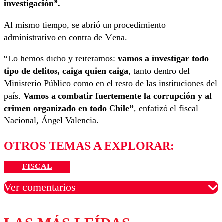
investigación”.
Al mismo tiempo, se abrió un procedimiento
administrativo en contra de Mena.
“Lo hemos dicho y reiteramos:
vamos a investigar todo
tipo de delitos, caiga quien caiga
, tanto dentro del
Ministerio Público como en el resto de las instituciones del
país.
Vamos a combatir fuertemente la corrupción y al
crimen organizado en todo Chile”
, enfatizó el fiscal
Nacional, Ángel Valencia.
OTROS TEMAS A EXPLORAR:
FISCAL
Ver comentarios
Los comentarios son moderados para garantizar un