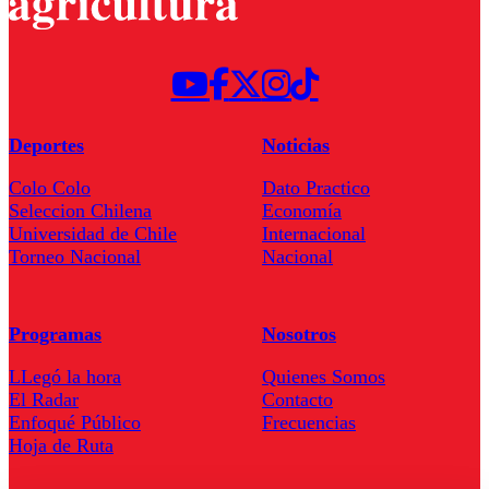
Deportes
Noticias
Colo Colo
Dato Practico
Seleccion Chilena
Economía
Universidad de Chile
Internacional
Torneo Nacional
Nacional
Programas
Nosotros
LLegó la hora
Quienes Somos
El Radar
Contacto
Enfoqué Público
Frecuencias
Hoja de Ruta