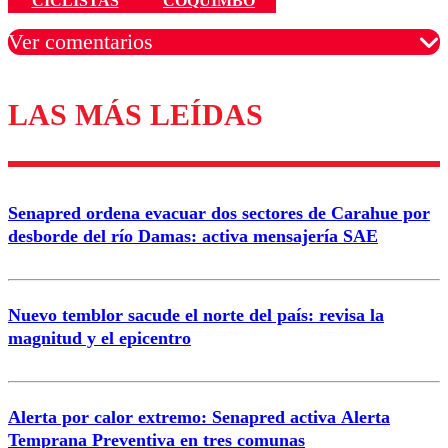
CICLISTAS
COQUIMBO
Ver comentarios
LAS MÁS LEÍDAS
Los comentarios son moderados para garantizar un
diálogo respetuoso.
Nombre
Senapred ordena evacuar dos sectores de Carahue por
Correo
desborde del río Damas: activa mensajería SAE
Nuevo temblor sacude el norte del país: revisa la
magnitud y el epicentro
Enviar comentario
Alerta por calor extremo: Senapred activa Alerta
Temprana Preventiva en tres comunas