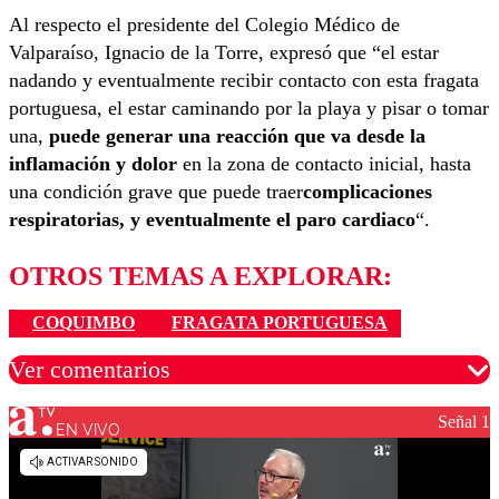
Al respecto el presidente del Colegio Médico de
Valparaíso, Ignacio de la Torre, expresó que “el estar
nadando y eventualmente recibir contacto con esta fragata
portuguesa, el estar caminando por la playa y pisar o tomar
una,
puede generar una reacción que va desde la
inflamación y dolor
en la zona de contacto inicial, hasta
una condición grave que puede traer
complicaciones
respiratorias, y eventualmente el paro cardiaco
“.
OTROS TEMAS A EXPLORAR:
COQUIMBO
FRAGATA PORTUGUESA
Ver comentarios
Señal 1
EN VIVO
Los comentarios son moderados para garantizar un
diálogo respetuoso.
Nombre