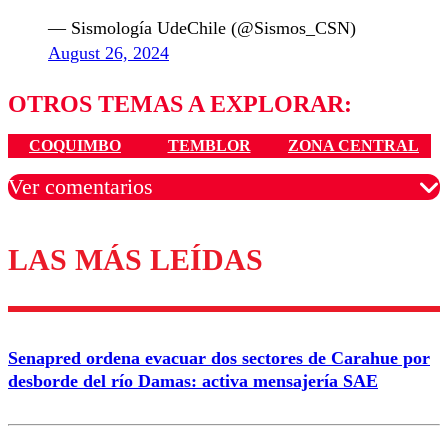
— Sismología UdeChile (@Sismos_CSN)
August 26, 2024
OTROS TEMAS A EXPLORAR:
COQUIMBO
TEMBLOR
ZONA CENTRAL
Ver comentarios
LAS MÁS LEÍDAS
Los comentarios son moderados para garantizar un
diálogo respetuoso.
Nombre
Senapred ordena evacuar dos sectores de Carahue por
Correo
desborde del río Damas: activa mensajería SAE