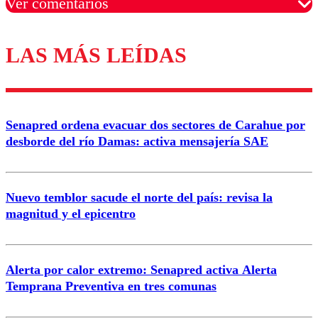
Ver comentarios
LAS MÁS LEÍDAS
Los comentarios son moderados para garantizar un
diálogo respetuoso.
Nombre
Senapred ordena evacuar dos sectores de Carahue por
Correo
desborde del río Damas: activa mensajería SAE
Nuevo temblor sacude el norte del país: revisa la
magnitud y el epicentro
Enviar comentario
Alerta por calor extremo: Senapred activa Alerta
Temprana Preventiva en tres comunas