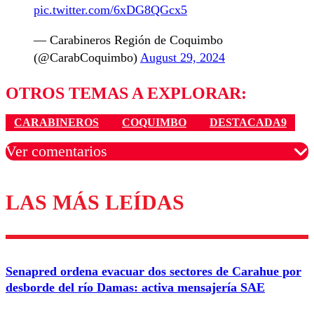
pic.twitter.com/6xDG8QGcx5
— Carabineros Región de Coquimbo
(@CarabCoquimbo)
August 29, 2024
OTROS TEMAS A EXPLORAR:
CARABINEROS
COQUIMBO
DESTACADA9
Ver comentarios
LAS MÁS LEÍDAS
Los comentarios son moderados para garantizar un
diálogo respetuoso.
Nombre
Senapred ordena evacuar dos sectores de Carahue por
Correo
desborde del río Damas: activa mensajería SAE