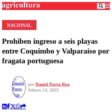
NACIONAL
Podcast
Prohiben ingreso a seis playas
Frecuencias
Agricultura TV
entre Coquimbo y Valparaíso por
Deportes
fragata portuguesa
Entretención
Colo Colo
Noticias
Motor
Vida Social
Otros Deportes
Dato Practico
Publicaciones en medios
Seleccion Chilena
Economía
por
Daniel Parra Roa
Opinión
Torneo Internacional
Internacional
febrero 13, 2023
Programas
Torneo Nacional
Nacional
Comercial
Universidad Católica
Política
Universidad de Chile
Sustentabilidad