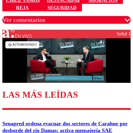
CHILE VAMOS
DESTACADA8
MIGRACIÓN
REJA
SEGURIDAD
Ver comentarios
Señal 1
EN VIVO
Los comentarios son moderados para garantizar un
diálogo respetuoso.
Nombre
Correo
LAS MÁS LEÍDAS
Enviar comentario
Senapred ordena evacuar dos sectores de Carahue por
desborde del río Damas: activa mensajería SAE