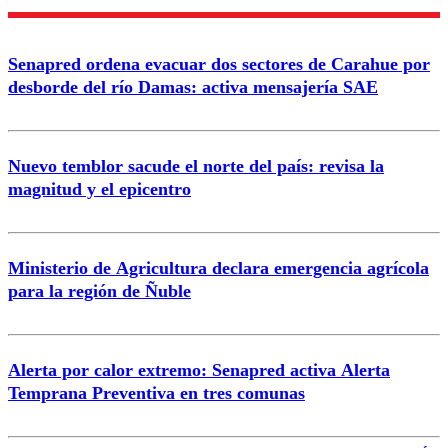
Nombre
Senapred ordena evacuar dos sectores de Carahue por
Correo
desborde del río Damas: activa mensajería SAE
Nuevo temblor sacude el norte del país: revisa la
magnitud y el epicentro
Enviar comentario
Ministerio de Agricultura declara emergencia agrícola
para la región de Ñuble
Alerta por calor extremo: Senapred activa Alerta
Temprana Preventiva en tres comunas