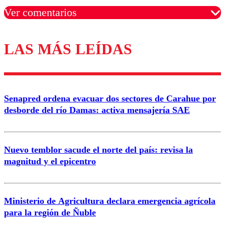
Ver comentarios
LAS MÁS LEÍDAS
Los comentarios son moderados para garantizar un
diálogo respetuoso.
Nombre
Senapred ordena evacuar dos sectores de Carahue por
Correo
desborde del río Damas: activa mensajería SAE
Nuevo temblor sacude el norte del país: revisa la
magnitud y el epicentro
Enviar comentario
Ministerio de Agricultura declara emergencia agrícola
para la región de Ñuble