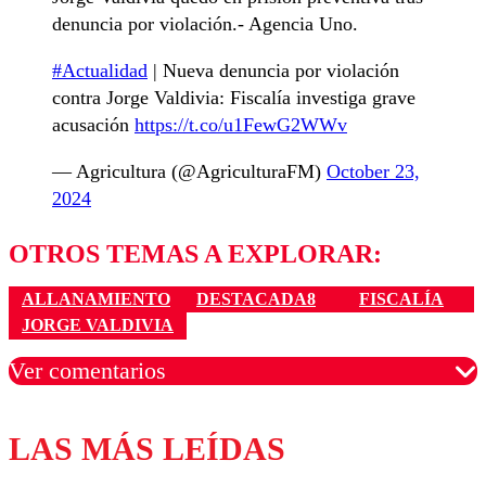
denuncia por violación.- Agencia Uno.
#Actualidad
| Nueva denuncia por violación
contra Jorge Valdivia: Fiscalía investiga grave
acusación
https://t.co/u1FewG2WWv
— Agricultura (@AgriculturaFM)
October 23,
2024
OTROS TEMAS A EXPLORAR:
ALLANAMIENTO
DESTACADA8
FISCALÍA
JORGE VALDIVIA
Ver comentarios
LAS MÁS LEÍDAS
Los comentarios son moderados para garantizar un
diálogo respetuoso.