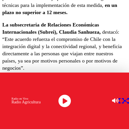
técnicas para la implementación de esta medida,
en un
plazo no superior a 12 meses.
La subsecretaria de Relaciones Económicas
Internacionales (Subrei), Claudia Sanhueza,
destacó:
“Este acuerdo refuerza el compromiso de Chile con la
integración digital y la conectividad regional, y beneficia
directamente a las personas que viajan entre nuestros
países, ya sea por motivos personales o por motivos de
negocios”.
Por su parte, el subsecretario de Telecomunicaciones,
Claudio Araya,
comentó: “Este acuerdo se suma a los
realizados con Brasil y Argentina, y esperamos que rinda
Radio en Vivo
los mismos frutos que los anteriores”.
Radio Agricultura
¡Hola Colombia!📲
@subrei_chile
y Subtel,
firman acuerdo para terminar con los cobros
adicionales por uso de roaming en llamadas,