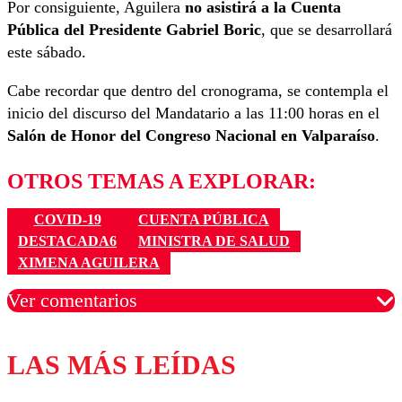
Por consiguiente, Aguilera
no asistirá a la Cuenta
Pública del Presidente Gabriel Boric
, que se desarrollará
este sábado.
Cabe recordar que dentro del cronograma, se contempla el
inicio del discurso del Mandatario a las 11:00 horas en el
Salón de Honor del Congreso Nacional en Valparaíso
.
OTROS TEMAS A EXPLORAR:
COVID-19
CUENTA PÚBLICA
DESTACADA6
MINISTRA DE SALUD
XIMENA AGUILERA
Ver comentarios
LAS MÁS LEÍDAS
Los comentarios son moderados para garantizar un
diálogo respetuoso.