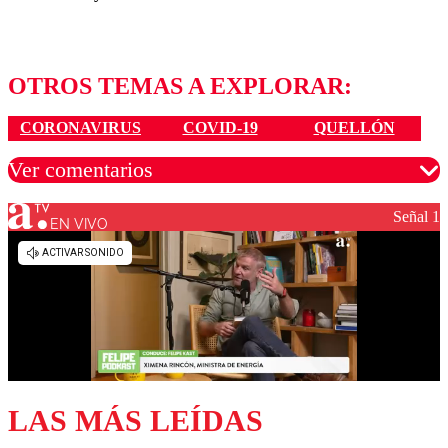
OTROS TEMAS A EXPLORAR:
CORONAVIRUS
COVID-19
QUELLÓN
Ver comentarios
Señal 1
EN VIVO
Los comentarios son moderados para garantizar un
diálogo respetuoso.
Nombre
Correo
LAS MÁS LEÍDAS