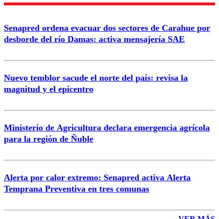
Nombre
Senapred ordena evacuar dos sectores de Carahue por
Correo
desborde del río Damas: activa mensajería SAE
Nuevo temblor sacude el norte del país: revisa la
magnitud y el epicentro
Enviar comentario
Ministerio de Agricultura declara emergencia agrícola
para la región de Ñuble
Alerta por calor extremo: Senapred activa Alerta
Temprana Preventiva en tres comunas
VER MÁS