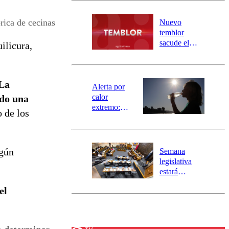
desborde del
río Damas:
rica de cecinas
Nuevo
activa
temblor
mensajería
sacude el
ilicura,
SAE
norte del país:
revisa la
magnitud y el
La
epicentro
Alerta por
calor
ido una
extremo:
o de los
Senapred
activa Alerta
Temprana
Preventiva en
lgún
Semana
tres comunas
legislativa
estará
marcada por
el
el fin de la
tramitación
del proyecto
de