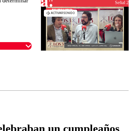
a determinar
reconstrucción
Señal 2
omentario
celebraban un cumpleaños