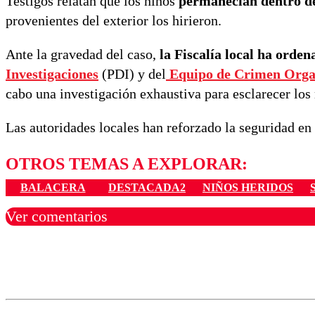
Testigos relatan que los niños
permanecían dentro de
provenientes del exterior los hirieron.
Ante la gravedad del caso,
la Fiscalía local ha orde
Investigaciones
(PDI) y del
Equipo de Crimen Orga
cabo una investigación exhaustiva para esclarecer los 
Las autoridades locales han reforzado la seguridad en 
OTROS TEMAS A EXPLORAR:
BALACERA
DESTACADA2
NIÑOS HERIDOS
Ver comentarios
Los comentarios son moder
Nombre