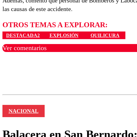
Además, comentó que personal de Bomberos y Labocar
las causas de este accidente.
OTROS TEMAS A EXPLORAR:
DESTACADA2
EXPLOSIÓN
QUILICURA
Ver comentarios
Los comentarios son moder
Nombre
NACIONAL
Balacera en San Bernardo: