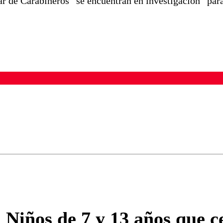
 de Carabineros “se encuentran en investigación” par
ados para garantizar un diálogo respetuoso.
Correo
Enviar c
 Niños de 7 y 13 años que 