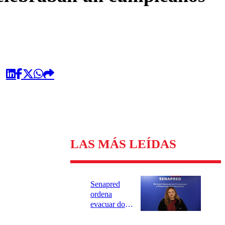
LAS MÁS LEÍDAS
Senapred
ordena
evacuar dos
sectores de
Carahue por