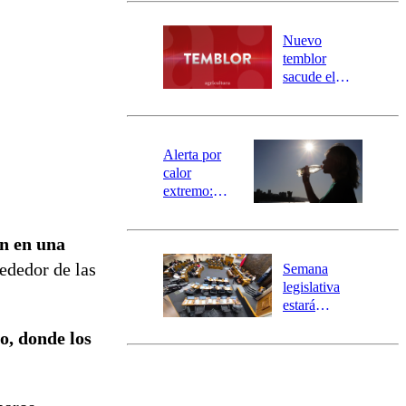
desborde del
río Damas:
Nuevo
activa
temblor
mensajería
sacude el
SAE
norte del país:
revisa la
magnitud y el
epicentro
Alerta por
calor
extremo:
Senapred
activa Alerta
n en una
Temprana
Preventiva en
ededor de las
Semana
tres comunas
legislativa
estará
marcada por
no, donde los
el fin de la
tramitación
del proyecto
de