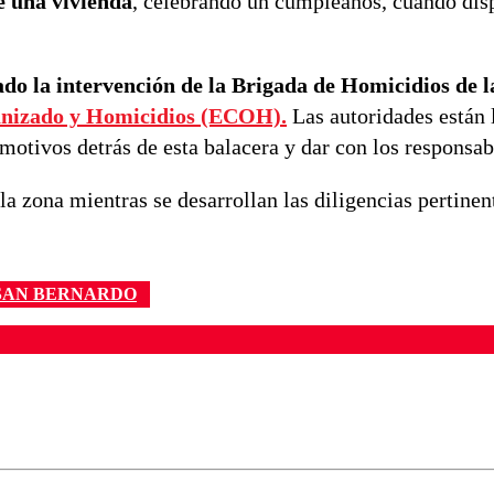
 una vivienda
, celebrando un cumpleaños, cuando dis
nado la intervención de la Brigada de Homicidios de 
nizado y Homicidios (ECOH).
Las autoridades están 
motivos detrás de esta balacera y dar con los responsab
la zona mientras se desarrollan las diligencias pertinen
SAN BERNARDO
ados para garantizar un diálogo respetuoso.
Correo