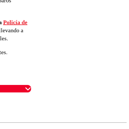
paros
reconstrucción
la
Policía de
llevando a
les.
tes.