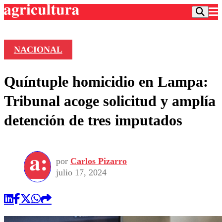
NACIONAL
Podcast
Quíntuple homicidio en Lampa:
Frecuencias
Agricultura TV
Tribunal acoge solicitud y amplía
Deportes
detención de tres imputados
Entretención
Colo Colo
Noticias
Motor
Vida Social
Otros Deportes
Dato Practico
Publicaciones en medios
por
Carlos Pizarro
Seleccion Chilena
Economía
Opinión
julio 17, 2024
Torneo Internacional
Internacional
Programas
Torneo Nacional
Nacional
Comercial
Universidad Católica
Política
Universidad de Chile
Sustentabilidad