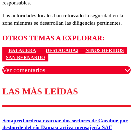
responsables.
Las autoridades locales han reforzado la seguridad en la
zona mientras se desarrollan las diligencias pertinentes.
OTROS TEMAS A EXPLORAR:
BALACERA
DESTACADA2
NIÑOS HERIDOS
SAN BERNARDO
Ver comentarios
LAS MÁS LEÍDAS
Los comentarios son moderados para garantizar un
diálogo respetuoso.
Nombre
Senapred ordena evacuar dos sectores de Carahue por
Correo
desborde del río Damas: activa mensajería SAE