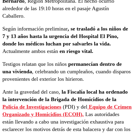
Bernardo
, Región Metropolitana. El hecho ocurrió
alrededor de las 19:10 horas en el pasaje Agustín
Caballero.
Según información preliminar
, se trasladó a los niños de
7 y 13 años hasta la urgencia del Hospital El Pino,
donde los médicos luchan por salvarles la vida.
Actualmente ambos están
en riesgo vital.
Testigos relatan que los niños
permanecían dentro de
una vivienda
, celebrando un cumpleaños, cuando disparos
provenientes del exterior los hirieron.
Ante la gravedad del caso,
la Fiscalía local ha ordenado
la intervención de la Brigada de Homicidios de la
Policía de Investigaciones
(PDI) y del
Equipo de Crimen
Organizado y Homicidios (ECOH).
Las autoridades
están llevando a cabo una investigación exhaustiva para
esclarecer los motivos detrás de esta balacera y dar con los