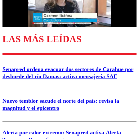
Correo
LAS MÁS LEÍDAS
Enviar comentario
Senapred ordena evacuar dos sectores de Carahue por
desborde del río Damas: activa mensajería SAE
Nuevo temblor sacude el norte del país: revisa la
magnitud y el epicentro
Alerta por calor extremo: Senapred activa Alerta