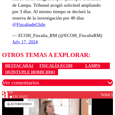
de Lampa. Tribunal acogió solicitud ampliando
por 3 días. Al mismo tiempo se declaró la
reserva de la investigación por 40 días
@FiscaliadeChile
— ECOH_Fiscalia_RM (@ECOH_FiscaliaRM)
July 17, 2024
OTROS TEMAS A EXPLORAR:
DESTACADA2
FISCALÍA ECOH
LAMPA
QUÍNTUPLE HOMICIDIO
Ver comentarios
Señal 1
EN VIVO
Los comentarios son moderados para garantizar un
diálogo respetuoso.
Nombre