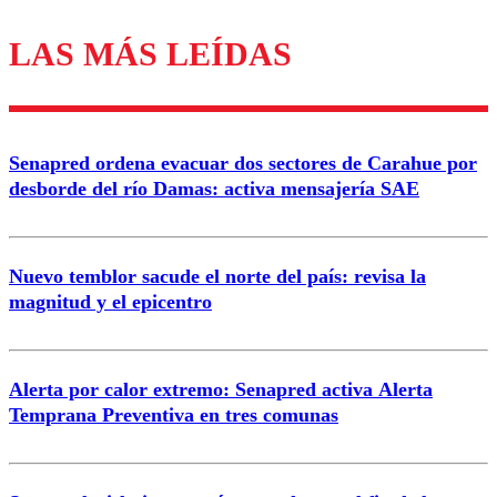
LAS MÁS LEÍDAS
Los comentarios son moderados para garantizar un
diálogo respetuoso.
Nombre
Senapred ordena evacuar dos sectores de Carahue por
Correo
desborde del río Damas: activa mensajería SAE
Nuevo temblor sacude el norte del país: revisa la
magnitud y el epicentro
Enviar comentario
Alerta por calor extremo: Senapred activa Alerta
Temprana Preventiva en tres comunas