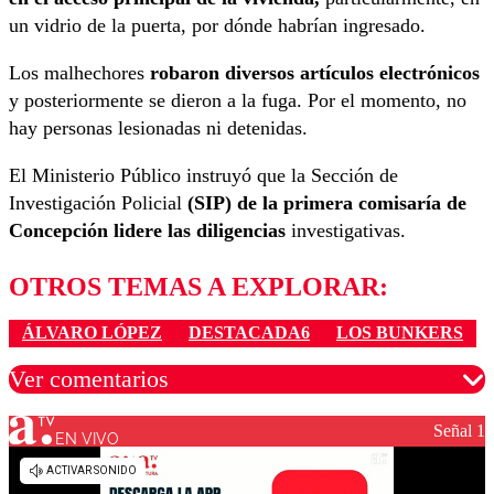
un vidrio de la puerta, por dónde habrían ingresado.
Los malhechores
robaron diversos artículos electrónicos
y posteriormente se dieron a la fuga. Por el momento, no
hay personas lesionadas ni detenidas.
El Ministerio Público instruyó que la Sección de
Investigación Policial
(SIP) de la primera comisaría de
Concepción lidere las diligencias
investigativas.
OTROS TEMAS A EXPLORAR:
ÁLVARO LÓPEZ
DESTACADA6
LOS BUNKERS
Ver comentarios
Señal 1
EN VIVO
Los comentarios son moderados para garantizar un
diálogo respetuoso.