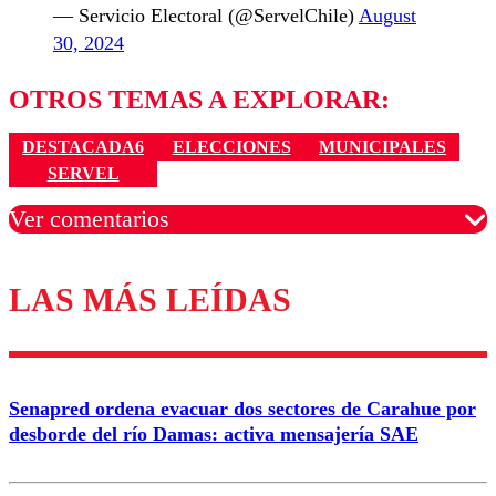
— Servicio Electoral (@ServelChile)
August
30, 2024
OTROS TEMAS A EXPLORAR:
DESTACADA6
ELECCIONES
MUNICIPALES
SERVEL
Ver comentarios
LAS MÁS LEÍDAS
Los comentarios son moderados para garantizar un
diálogo respetuoso.
Nombre
Senapred ordena evacuar dos sectores de Carahue por
Correo
desborde del río Damas: activa mensajería SAE