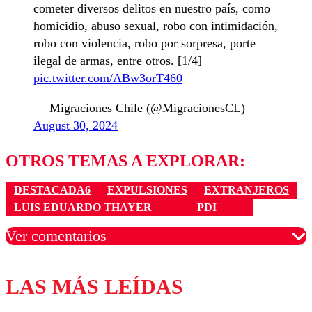
cometer diversos delitos en nuestro país, como
homicidio, abuso sexual, robo con intimidación,
robo con violencia, robo por sorpresa, porte
ilegal de armas, entre otros. [1/4]
pic.twitter.com/ABw3orT460
— Migraciones Chile (@MigracionesCL)
August 30, 2024
OTROS TEMAS A EXPLORAR:
DESTACADA6
EXPULSIONES
EXTRANJEROS
LUIS EDUARDO THAYER
PDI
Ver comentarios
LAS MÁS LEÍDAS
Los comentarios son moderados para garantizar un
diálogo respetuoso.