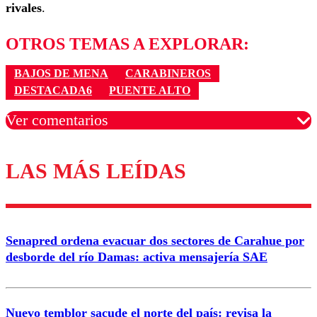
rivales
.
OTROS TEMAS A EXPLORAR:
BAJOS DE MENA
CARABINEROS
DESTACADA6
PUENTE ALTO
Ver comentarios
LAS MÁS LEÍDAS
Los comentarios son moderados para garantizar un
diálogo respetuoso.
Nombre
Senapred ordena evacuar dos sectores de Carahue por
Correo
desborde del río Damas: activa mensajería SAE
Nuevo temblor sacude el norte del país: revisa la