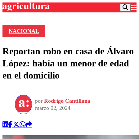
NACIONAL
Podcast
Reportan robo en casa de Álvaro
Frecuencias
Agricultura TV
López: había un menor de edad
Deportes
en el domicilio
Entretención
Colo Colo
Noticias
Motor
Vida Social
Otros Deportes
Dato Practico
Publicaciones en medios
por
Rodrigo Cantillana
Seleccion Chilena
Economía
Opinión
marzo 02, 2024
Torneo Internacional
Internacional
Programas
Torneo Nacional
Nacional
Comercial
Universidad Católica
Política
Universidad de Chile
Sustentabilidad