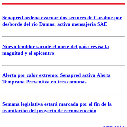
Nombre
Senapred ordena evacuar dos sectores de Carahue por
Correo
desborde del río Damas: activa mensajería SAE
Nuevo temblor sacude el norte del país: revisa la
magnitud y el epicentro
Enviar comentario
Alerta por calor extremo: Senapred activa Alerta
Temprana Preventiva en tres comunas
Semana legislativa estará marcada por el fin de la
tramitación del proyecto de reconstrucción