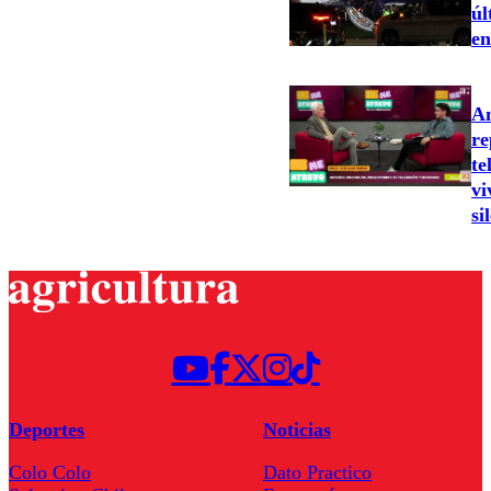
úl
en
An
re
te
vi
si
Deportes
Noticias
Colo Colo
Dato Practico