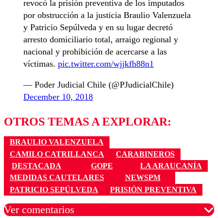
revocó la prisión preventiva de los imputados
por obstrucción a la justicia Braulio Valenzuela
y Patricio Sepúlveda y en su lugar decretó
arresto domiciliario total, arraigo regional y
nacional y prohibición de acercarse a las
víctimas.
pic.twitter.com/wjjkfh88n1
— Poder Judicial Chile (@PJudicialChile)
December 10, 2018
OTROS TEMAS A EXPLORAR:
BRAULIO VALENZUELA
CAMILO CATRILLANCA
CARABINEROS
DESTACADA
GOPE
LA ARAUCANÍA
MEDIDAS CAUTELARES
NEWSPM
PATRICIO SEPÚLVEDA
PRISIÓN PREVENTIVA
Ver comentarios