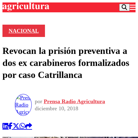
NACIONAL
Podcast
Revocan la prisión preventiva a
Frecuencias
Agricultura TV
dos ex carabineros formalizados
Deportes
por caso Catrillanca
Entretención
Colo Colo
Noticias
Motor
Vida Social
Otros Deportes
Dato Practico
Publicaciones en medios
por
Prensa Radio Agricultura
Seleccion Chilena
Economía
Opinión
diciembre 10, 2018
Torneo Internacional
Internacional
Programas
Torneo Nacional
Nacional
Comercial
Universidad Católica
Política
Universidad de Chile
Sustentabilidad