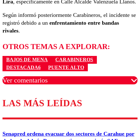
Lira
, específicamente en Calle Alcalde Valenzuela Llanos.
Según informó posteriormente Carabineros, el incidente se
registró debido a un
enfrentamiento entre bandas
rivales
.
OTROS TEMAS A EXPLORAR:
BAJOS DE MENA
CARABINEROS
DESTACADA6
PUENTE ALTO
Ver comentarios
LAS MÁS LEÍDAS
Los comentarios son moderados para garantizar un
diálogo respetuoso.
Nombre
Senapred ordena evacuar dos sectores de Carahue por
Correo