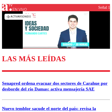
Señal 1
EN VIVO
Los comentarios son moderados para garantizar un
diálogo respetuoso.
Nombre
Correo
LAS MÁS LEÍDAS
Enviar comentario
Senapred ordena evacuar dos sectores de Carahue por
desborde del río Damas: activa mensajería SAE
Nuevo temblor sacude el norte del país: revisa la