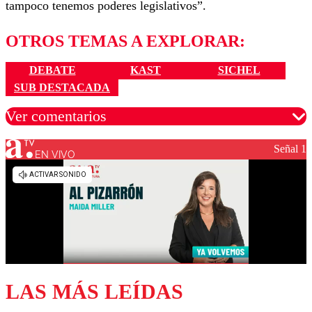
tampoco tenemos poderes legislativos”.
OTROS TEMAS A EXPLORAR:
DEBATE
KAST
SICHEL
SUB DESTACADA
Ver comentarios
Señal 1
EN VIVO
Los comentarios son moderados para garantizar un
diálogo respetuoso.
Nombre
Correo
LAS MÁS LEÍDAS