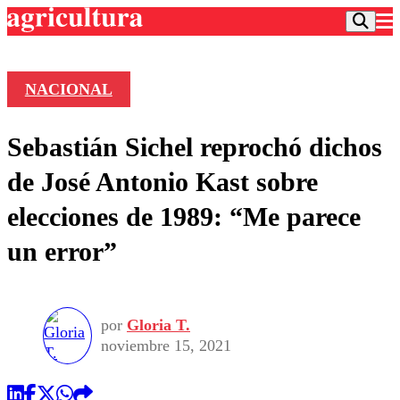
NACIONAL
Podcast
Sebastián Sichel reprochó dichos
Frecuencias
Agricultura TV
de José Antonio Kast sobre
Deportes
elecciones de 1989: “Me parece
Entretención
Colo Colo
Noticias
un error”
Motor
Vida Social
Otros Deportes
Dato Practico
Publicaciones en medios
Seleccion Chilena
Economía
Opinión
Torneo Internacional
Internacional
por
Gloria T.
Programas
Torneo Nacional
Nacional
noviembre 15, 2021
Comercial
Universidad Católica
Política
Universidad de Chile
Sustentabilidad