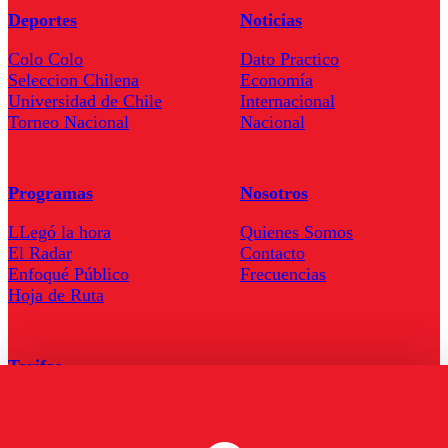
Deportes
Noticias
Colo Colo
Dato Practico
Seleccion Chilena
Economía
Universidad de Chile
Internacional
Torneo Nacional
Nacional
Programas
Nosotros
LLegó la hora
Quienes Somos
El Radar
Contacto
Enfoqué Público
Frecuencias
Hoja de Ruta
Tarifas
Comercial
Tarifas Servel Radio