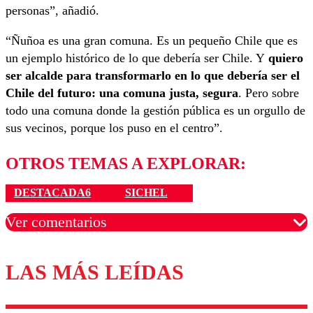
personas”, añadió.
“Ñuñoa es una gran comuna. Es un pequeño Chile que es
un ejemplo histórico de lo que debería ser Chile. Y
quiero
ser alcalde para transformarlo en lo que debería ser el
Chile del futuro: una comuna justa, segura
. Pero sobre
todo una comuna donde la gestión pública es un orgullo de
sus vecinos, porque los puso en el centro”.
OTROS TEMAS A EXPLORAR:
DESTACADA6
SICHEL
Ver comentarios
LAS MÁS LEÍDAS
Los comentarios son moderados para garantizar un
diálogo respetuoso.
Nombre