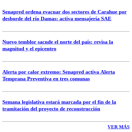
Senapred ordena evacuar dos sectores de Carahue por
Correo
desborde del río Damas: activa mensajería SAE
Nuevo temblor sacude el norte del país: revisa la
magnitud y el epicentro
Enviar comentario
Alerta por calor extremo: Senapred activa Alerta
Temprana Preventiva en tres comunas
Semana legislativa estará marcada por el fin de la
tramitación del proyecto de reconstrucción
VER MÁS