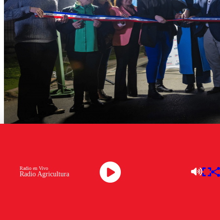
Lo Espejo:
La tarde de este lunes comenzaron
las obras de
Radio en Vivo
ampliación y mejoramiento del alumbrado público en
Radio Agricultura
la comuna de Lo Espejo
, hito que estuvo encabezado por
la subsecretaría de Desarrollo Regional y Administrativo
(Subdere), Francisca Perales; el gobernador regional,