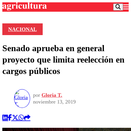
NACIONAL
Podcast
Senado aprueba en general
Frecuencias
Agricultura TV
proyecto que limita reelección en
Deportes
cargos públicos
Entretención
Colo Colo
Noticias
Motor
Vida Social
Otros Deportes
Dato Practico
Publicaciones en medios
por
Gloria T.
Seleccion Chilena
Economía
Opinión
noviembre 13, 2019
Torneo Internacional
Internacional
Programas
Torneo Nacional
Nacional
Comercial
Universidad Católica
Política
Universidad de Chile
Sustentabilidad