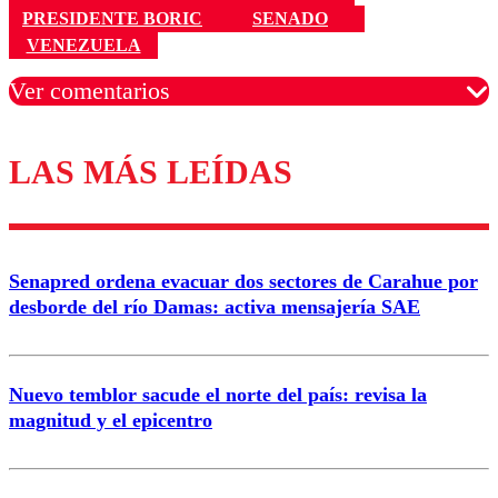
PRESIDENTE BORIC
SENADO
VENEZUELA
Ver comentarios
LAS MÁS LEÍDAS
Los comentarios son moderados para garantizar un
diálogo respetuoso.
Nombre
Senapred ordena evacuar dos sectores de Carahue por
Correo
desborde del río Damas: activa mensajería SAE
Nuevo temblor sacude el norte del país: revisa la
magnitud y el epicentro
Enviar comentario