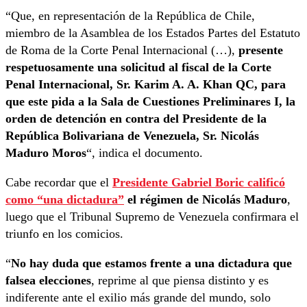
“Que, en representación de la República de Chile,
miembro de la Asamblea de los Estados Partes del Estatuto
de Roma de la Corte Penal Internacional (…),
presente
respetuosamente una solicitud al fiscal de la Corte
Penal Internacional, Sr. Karim A. A. Khan QC, para
que este pida a la Sala de Cuestiones Preliminares I, la
orden de detención en contra del Presidente de la
República Bolivariana de Venezuela, Sr. Nicolás
Maduro Moros
“, indica el documento.
Cabe recordar que el
Presidente Gabriel Boric calificó
como “una dictadura”
el régimen de Nicolás Maduro
,
luego que el Tribunal Supremo de Venezuela confirmara el
triunfo en los comicios.
“
No hay duda que estamos frente a una dictadura que
falsea elecciones
, reprime al que piensa distinto y es
indiferente ante el exilio más grande del mundo, solo