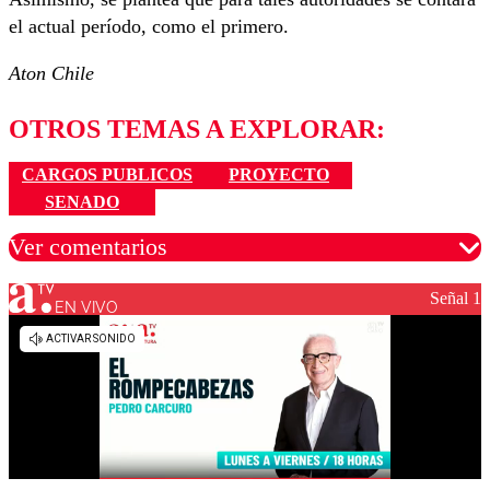
el actual período, como el primero.
Aton Chile
OTROS TEMAS A EXPLORAR:
CARGOS PUBLICOS
PROYECTO
SENADO
Ver comentarios
Señal 1
EN VIVO
Los comentarios son moderados para garantizar un
diálogo respetuoso.
Nombre
Correo