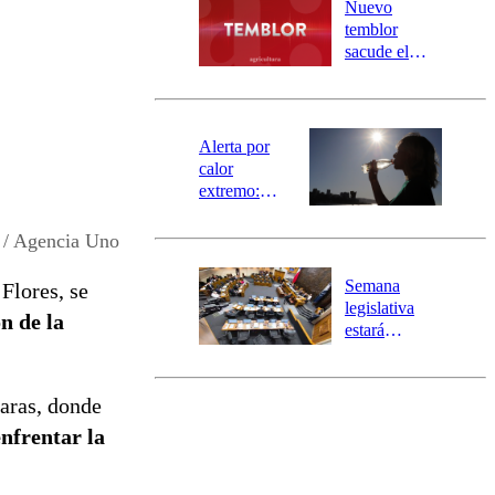
río Damas:
Nuevo
activa
temblor
mensajería
sacude el
SAE
norte del país:
revisa la
magnitud y el
epicentro
Alerta por
calor
extremo:
Senapred
activa Alerta
 / Agencia Uno
Temprana
Preventiva en
Semana
Flores, se
tres comunas
legislativa
n de la
estará
marcada por
el fin de la
tramitación
maras, donde
del proyecto
nfrentar la
de
reconstrucción