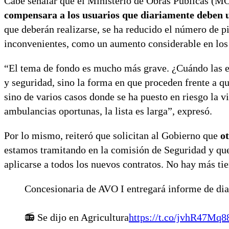
Cabe señalar que el Ministerio de Obras Públicas (MOP
compensara a los usuarios que diariamente deben uti
que deberán realizarse, se ha reducido el número de pi
inconvenientes, como un aumento considerable en los 
“El tema de fondo es mucho más grave. ¿Cuándo las e
y seguridad, sino la forma en que proceden frente a qu
sino de varios casos donde se ha puesto en riesgo la v
ambulancias oportunas, la lista es larga”, expresó.
Por lo mismo, reiteró que solicitan al Gobierno que
o
estamos tramitando en la comisión de Seguridad y que
aplicarse a todos los nuevos contratos. No hay más ti
Concesionaria de AVO I entregará informe de dia
📻 Se dijo en Agricultura
https://t.co/jvhR47Mq8