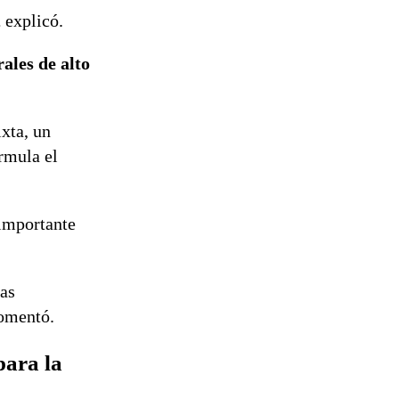
,
explicó.
rales de alto
xta, un
rmula el
 importante
las
omentó.
para la