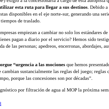
) exigió a la concesionaria a cargo de esta autopista 
lizar esta ruta para llegar a sus destinos
. Debido a 
stas disponibles en el eje norte-sur, generando una seri
tiempos de traslado.
mpresas empiezan a cambiar no solo los estándares de
ienes pagan a diario por el servicio? Hemos sido testig
ida de las personas; apedreos, encerronas, abordajes, au
torgue “urgencia a las mociones
que hemos presentado
 cambian sustancialmente las reglas del juego; reglas 
empo, porque las concesiones son por décadas”.
gnóstico por filtración de agua al MOP la próxima se
8