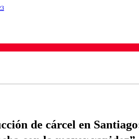
23
ados para garantizar un diálogo respetuoso.
Correo
Enviar c
cción de cárcel en Santiago