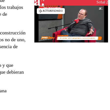
que
reconstrucción
Señal 2
los trabajos
e de
 construcción
os no de uno,
sencia de
 y que
que debieran
mana