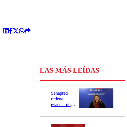
LAS MÁS LEÍDAS
Senapred
ordena
evacuar dos
sectores de
Carahue por
desborde del