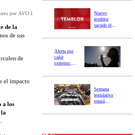
desborde del
río Damas:
ores por AVO I
Nuevo
activa
temblor
mensajería
sacude el
e de la
SAE
norte del país:
unos de sus
revisa la
magnitud y el
epicentro
Alerta por
calor
irculen de
extremo:
Senapred
activa Alerta
e el impacto
Temprana
Preventiva en
Semana
tres comunas
legislativa
estará
 a los
marcada por
 la
el fin de la
tramitación
.
del proyecto
de