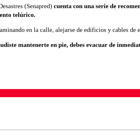
 Desastres (Senapred)
cuenta con una serie de recome
ento telúrico.
caminando en la calle, alejarse de edificios y cables de 
pudiste mantenerte en pie, debes evacuar de inmedia
ados para garantizar un diálogo respetuoso.
Correo