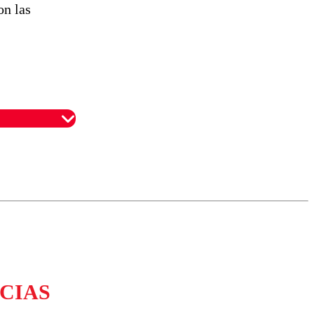
on las
omentario
CIAS