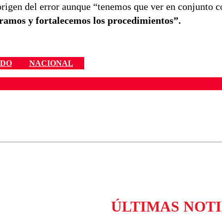
 origen del error aunque “tenemos que ver en conjunto c
amos y fortalecemos los procedimientos”.
RDO
NACIONAL
ados para garantizar un diálogo respetuoso.
Correo
Enviar c
ÚLTIMAS NOTI