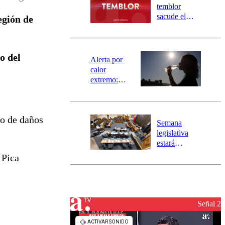
activa
temblor
mensajería
sacude el
egión de
SAE
norte del país:
revisa la
magnitud y el
o del
epicentro
Alerta por
calor
extremo:
Senapred
activa Alerta
Temprana
do de daños
Preventiva en
Semana
tres comunas
legislativa
estará
marcada por
 Pica
el fin de la
tramitación
del proyecto
de
reconstrucción
Señal 2