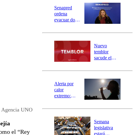
Senapred
ordena
evacuar dos
sectores de
Carahue por
desborde del
río Damas:
Nuevo
activa
temblor
mensajería
sacude el
SAE
norte del país:
revisa la
magnitud y el
epicentro
Alerta por
calor
extremo:
Senapred
activa Alerta
Agencia UNO
Temprana
Preventiva en
Semana
ejía
tres comunas
legislativa
como el “Rey
estará