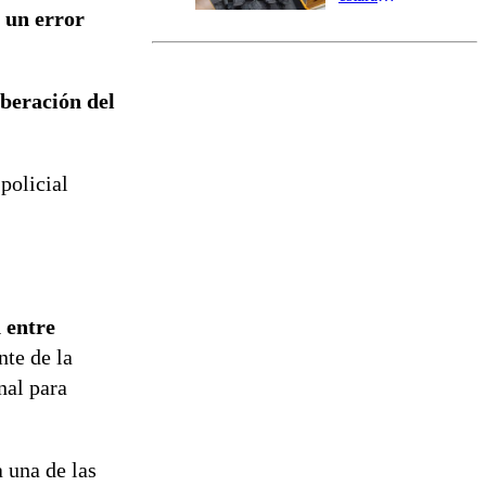
r un error
marcada por
el fin de la
tramitación
del proyecto
iberación del
de
reconstrucción
policial
 entre
nte de la
nal para
 una de las