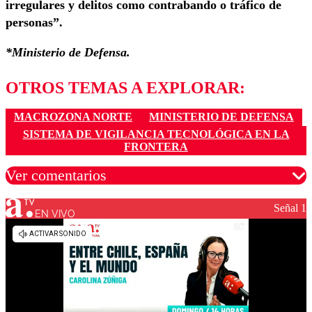
irregulares y delitos como contrabando o tráfico de
personas”.
*Ministerio de Defensa.
OTROS TEMAS A EXPLORAR:
MACROZONA NORTE
MINISTERIO DE DEFENSA
SISTEMA DE VIGILANCIA TECNOLÓGICA EN LA
FRONTERA
Ver comentarios
Señal 1
EN VIVO
Los comentarios son moderados para garantizar un
diálogo respetuoso.
Nombre
Correo