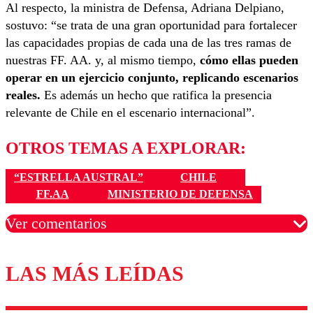
Al respecto, la ministra de Defensa, Adriana Delpiano,
sostuvo: “se trata de una gran oportunidad para fortalecer
las capacidades propias de cada una de las tres ramas de
nuestras FF. AA. y, al mismo tiempo,
cómo ellas pueden
operar en un ejercicio conjunto, replicando escenarios
reales.
Es además un hecho que ratifica la presencia
relevante de Chile en el escenario internacional”.
OTROS TEMAS A EXPLORAR:
“ESTRELLA AUSTRAL”
CHILE
FF.AA
MINISTERIO DE DEFENSA
Ver comentarios
LAS MÁS LEÍDAS
Los comentarios son moderados para garantizar un
diálogo respetuoso.
Nombre