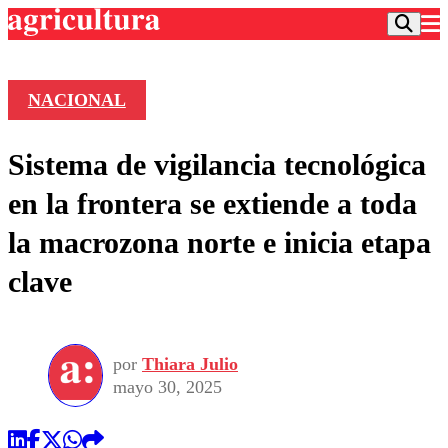
NACIONAL
Podcast
Sistema de vigilancia tecnológica
Frecuencias
Agricultura TV
en la frontera se extiende a toda
Deportes
la macrozona norte e inicia etapa
Entretención
Colo Colo
Noticias
clave
Motor
Vida Social
Otros Deportes
Dato Practico
Publicaciones en medios
Seleccion Chilena
Economía
Opinión
Torneo Internacional
Internacional
por
Thiara Julio
Programas
Torneo Nacional
Nacional
mayo 30, 2025
Comercial
Universidad Católica
Política
Universidad de Chile
Sustentabilidad