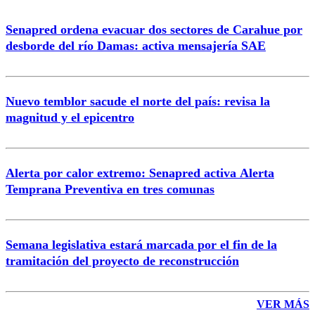
Senapred ordena evacuar dos sectores de Carahue por
Correo
desborde del río Damas: activa mensajería SAE
Nuevo temblor sacude el norte del país: revisa la
magnitud y el epicentro
Enviar comentario
Alerta por calor extremo: Senapred activa Alerta
Temprana Preventiva en tres comunas
Semana legislativa estará marcada por el fin de la
tramitación del proyecto de reconstrucción
VER MÁS