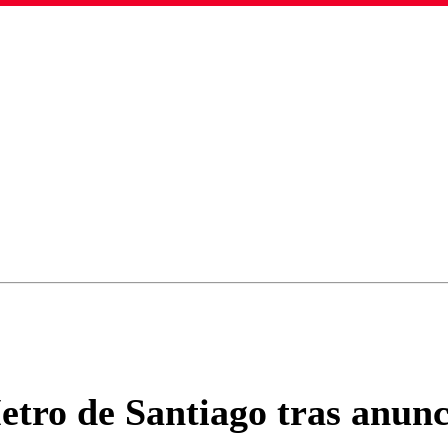
ados para garantizar un diálogo respetuoso.
Correo
Enviar c
etro de Santiago tras anun