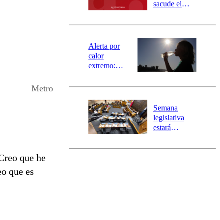
mensajería
sacude el
SAE
norte del país:
revisa la
magnitud y el
epicentro
Alerta por
calor
extremo:
Senapred
activa Alerta
Metro
Temprana
Preventiva en
Semana
tres comunas
legislativa
estará
marcada por
el fin de la
Creo que he
tramitación
del proyecto
eo que es
de
reconstrucción