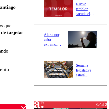
río Damas:
Nuevo
Santiago
activa
temblor
mensajería
sacude el
SAE
norte del país:
revisa la
os que
magnitud y el
 de tarjetas
epicentro
Alerta por
calor
extremo:
Senapred
ando
activa Alerta
Temprana
Preventiva en
Semana
tres comunas
elito
legislativa
estará
marcada por
el fin de la
tramitación
del proyecto
de
reconstrucción
Señal 2