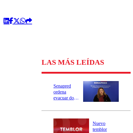
LAS MÁS LEÍDAS
Senapred
ordena
evacuar dos
sectores de
Carahue por
desborde del
río Damas:
Nuevo
activa
temblor