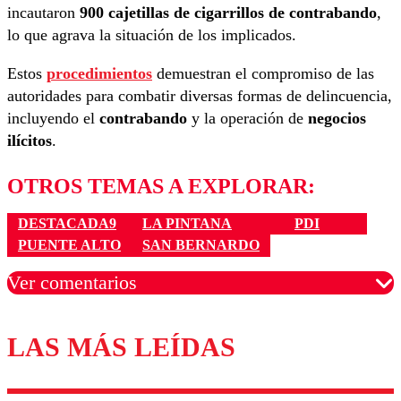
incautaron
900 cajetillas de cigarrillos de contrabando
,
lo que agrava la situación de los implicados.
Estos
procedimientos
demuestran el compromiso de las
autoridades para combatir diversas formas de delincuencia,
incluyendo el
contrabando
y la operación de
negocios
ilícitos
.
OTROS TEMAS A EXPLORAR:
DESTACADA9
LA PINTANA
PDI
PUENTE ALTO
SAN BERNARDO
Ver comentarios
LAS MÁS LEÍDAS
Los comentarios son moderados para garantizar un
diálogo respetuoso.
Nombre