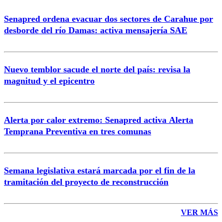
Senapred ordena evacuar dos sectores de Carahue por
Correo
desborde del río Damas: activa mensajería SAE
Nuevo temblor sacude el norte del país: revisa la
magnitud y el epicentro
Enviar comentario
Alerta por calor extremo: Senapred activa Alerta
Temprana Preventiva en tres comunas
Semana legislativa estará marcada por el fin de la
tramitación del proyecto de reconstrucción
VER MÁS