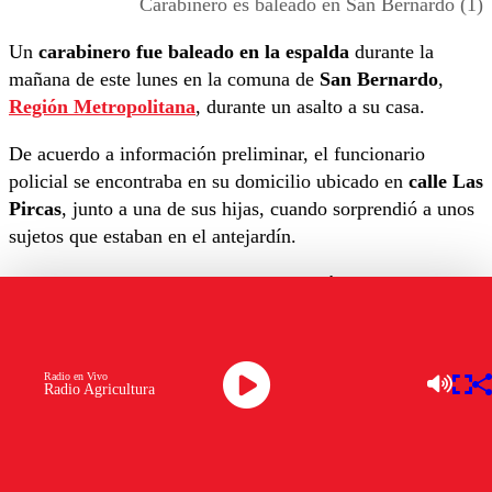
Carabinero es baleado en San Bernardo (1)
Un
carabinero fue baleado en la espalda
durante la
mañana de este lunes en la comuna de
San Bernardo
,
Región Metropolitana
, durante un asalto a su casa.
De acuerdo a información preliminar, el funcionario
policial se encontraba en su domicilio ubicado en
calle Las
Pircas
, junto a una de sus hijas, cuando sorprendió a unos
sujetos que estaban en el antejardín.
“Desde el exterior se encontraba un vehículo con tres o
cuatro ocupantes”, dijo el
coronel Manuel Guzmán, de la
Prefectura del Maipo
, quien agregó que los antisociales
al ver la presencia de la víctima
“le efectúan tres o cuatro
Radio en Vivo
Radio Agricultura
disparos desde el exterior del domicilio hacia el
interior”
.
A raíz de esto, el carabinero de franco “hace uso de su