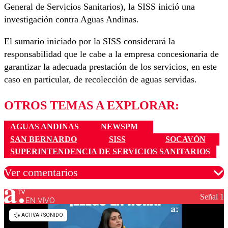
General de Servicios Sanitarios), la SISS inició una
investigación contra Aguas Andinas.
El sumario iniciado por la SISS considerará la
responsabilidad que le cabe a la empresa concesionaria de
garantizar la adecuada prestación de los servicios, en este
caso en particular, de recolección de aguas servidas.
OTROS TEMAS A EXPLORAR:
AGUAS ANDINAS
NEWSPM
SAN BERNARDO
SISS
SOCAVÓN
SUPERINTENDENCIA DE SERVICIOS SANITARIOS
Ver comentarios
Señal 1
EN VIVO
Los comentarios son moderados para garantizar un
diálogo respetuoso.