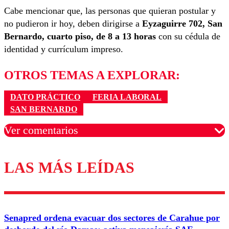
Cabe mencionar que, las personas que quieran postular y
no pudieron ir hoy, deben dirigirse a
Eyzaguirre 702, San
Bernardo, cuarto piso, de 8 a 13 horas
con su cédula de
identidad y currículum impreso.
OTROS TEMAS A EXPLORAR:
DATO PRÁCTICO
FERIA LABORAL
SAN BERNARDO
Ver comentarios
LAS MÁS LEÍDAS
Los comentarios son moderados para garantizar un
diálogo respetuoso.
Nombre
Senapred ordena evacuar dos sectores de Carahue por
Correo