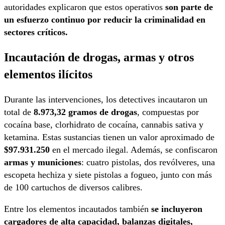
autoridades explicaron que estos operativos
son parte de
un esfuerzo continuo por reducir la criminalidad en
sectores críticos.
Incautación de drogas, armas y otros
elementos ilícitos
Durante las intervenciones, los detectives incautaron un
total de
8.973,32 gramos de drogas
, compuestas por
cocaína base, clorhidrato de cocaína, cannabis sativa y
ketamina. Estas sustancias tienen un valor aproximado de
$97.931.250
en el mercado ilegal. Además, se confiscaron
armas y municiones
: cuatro pistolas, dos revólveres, una
escopeta hechiza y siete pistolas a fogueo, junto con más
de 100 cartuchos de diversos calibres.
Entre los elementos incautados también
se incluyeron
cargadores de alta capacidad, balanzas digitales,