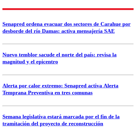
Nombre
Senapred ordena evacuar dos sectores de Carahue por
Correo
desborde del río Damas: activa mensajería SAE
Nuevo temblor sacude el norte del país: revisa la
magnitud y el epicentro
Enviar comentario
Alerta por calor extremo: Senapred activa Alerta
Temprana Preventiva en tres comunas
Semana legislativa estará marcada por el fin de la
tramitación del proyecto de reconstrucción