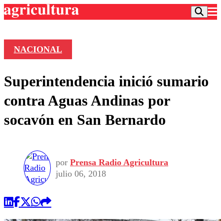
NACIONAL
Podcast
Superintendencia inició sumario
Frecuencias
Agricultura TV
contra Aguas Andinas por
Deportes
socavón en San Bernardo
Entretención
Colo Colo
Noticias
Motor
Vida Social
Otros Deportes
Dato Practico
Publicaciones en medios
por
Prensa Radio Agricultura
Seleccion Chilena
Economía
Opinión
julio 06, 2018
Torneo Internacional
Internacional
Programas
Torneo Nacional
Nacional
Comercial
Universidad Católica
Política
Universidad de Chile
Sustentabilidad