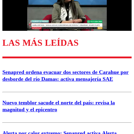
Nombre
Correo
LAS MÁS LEÍDAS
Enviar comentario
Senapred ordena evacuar dos sectores de Carahue por
desborde del río Damas: activa mensajería SAE
Nuevo temblor sacude el norte del país: revisa la
magnitud y el epicentro
Alerta por calor extremo: Senapred activa Alerta