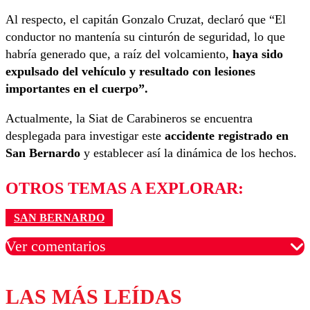
Al respecto, el capitán Gonzalo Cruzat, declaró que “El
conductor no mantenía su cinturón de seguridad, lo que
habría generado que, a raíz del volcamiento,
haya sido
expulsado del vehículo y resultado con lesiones
importantes en el cuerpo”.
Actualmente, la Siat de Carabineros se encuentra
desplegada para investigar este
accidente registrado en
San Bernardo
y establecer así la dinámica de los hechos.
OTROS TEMAS A EXPLORAR:
SAN BERNARDO
Ver comentarios
LAS MÁS LEÍDAS
Los comentarios son moderados para garantizar un
diálogo respetuoso.