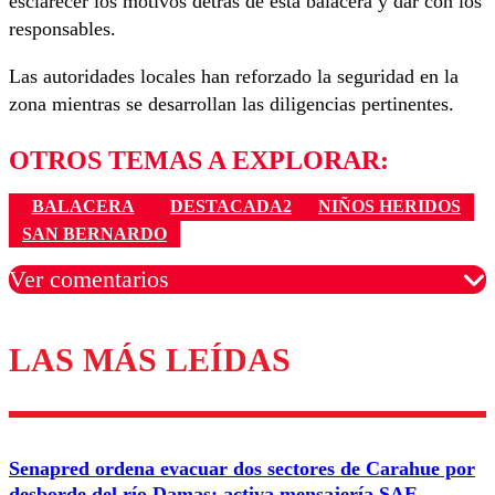
esclarecer los motivos detrás de esta balacera y dar con los
responsables.
Las autoridades locales han reforzado la seguridad en la
zona mientras se desarrollan las diligencias pertinentes.
OTROS TEMAS A EXPLORAR:
BALACERA
DESTACADA2
NIÑOS HERIDOS
SAN BERNARDO
Ver comentarios
LAS MÁS LEÍDAS
Los comentarios son moderados para garantizar un
diálogo respetuoso.
Nombre
Senapred ordena evacuar dos sectores de Carahue por
Correo
desborde del río Damas: activa mensajería SAE