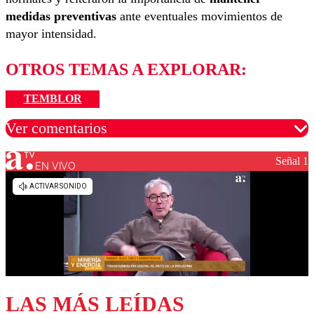
medidas preventivas
ante eventuales movimientos de
mayor intensidad.
OTROS TEMAS A EXPLORAR:
TEMBLOR
Ver comentarios
Señal 1
EN VIVO
Los comentarios son moderados para garantizar un
diálogo respetuoso.
Nombre
Correo
LAS MÁS LEÍDAS