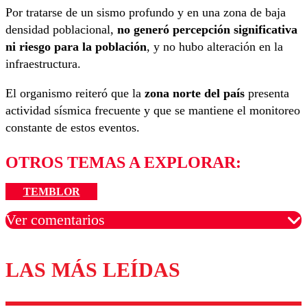
Por tratarse de un sismo profundo y en una zona de baja
densidad poblacional,
no generó percepción significativa
ni riesgo para la población
, y no hubo alteración en la
infraestructura.
El organismo reiteró que la
zona norte del país
presenta
actividad sísmica frecuente y que se mantiene el monitoreo
constante de estos eventos.
OTROS TEMAS A EXPLORAR:
TEMBLOR
Ver comentarios
LAS MÁS LEÍDAS
Los comentarios son moderados para garantizar un
diálogo respetuoso.
Nombre