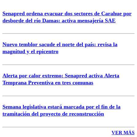
Senapred ordena evacuar dos sectores de Carahue por
Correo
desborde del río Damas: activa mensajería SAE
Nuevo temblor sacude el norte del país: revisa la
magnitud y el epicentro
Enviar comentario
Alerta por calor extremo: Senapred activa Alerta
Temprana Preventiva en tres comunas
Semana legislativa estará marcada por el fin de la
tramitación del proyecto de reconstrucción
VER MÁS