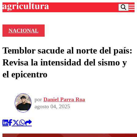
NACIONAL
Podcast
Temblor sacude al norte del país:
Frecuencias
Agricultura TV
Revisa la intensidad del sismo y
Deportes
el epicentro
Entretención
Colo Colo
Noticias
Motor
Vida Social
Otros Deportes
Dato Practico
Publicaciones en medios
por
Daniel Parra Roa
Seleccion Chilena
Economía
Opinión
agosto 04, 2025
Torneo Internacional
Internacional
Programas
Torneo Nacional
Nacional
Comercial
Universidad Católica
Política
Universidad de Chile
Sustentabilidad