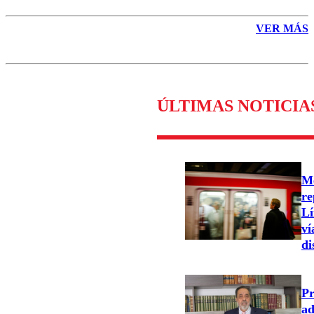
VER MÁS
ÚLTIMAS NOTICIA
Me
re
Lí
ví
di
Pr
ad