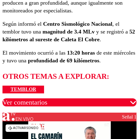
producen a gran profundidad, aunque igualmente son
monitoreados por especialistas.
Según informó el
Centro Sismológico Nacional
, el
temblor tuvo una
magnitud de 3.4 MLv
y se registró a
52
kilómetros al sureste de Caleta El Cobre
.
El movimiento ocurrió a las
13:20 horas
de este miércoles
y tuvo una
profundidad de 69 kilómetros
.
OTROS TEMAS A EXPLORAR:
TEMBLOR
Ver comentarios
Señal 1
EN VIVO
Los comentarios son moderados para garantizar un
diálogo respetuoso.
Nombre