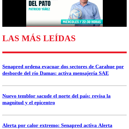
Correo
LAS MÁS LEÍDAS
Enviar comentario
Senapred ordena evacuar dos sectores de Carahue por
desborde del río Damas: activa mensajería SAE
Nuevo temblor sacude el norte del país: revisa la
magnitud y el epicentro
Alerta por calor extremo: Senapred activa Alerta