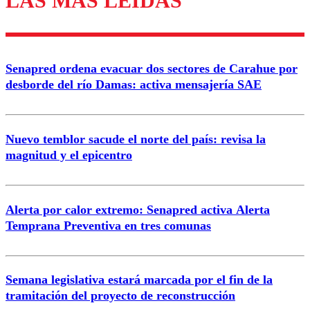
LAS MÁS LEÍDAS
diálogo respetuoso.
Nombre
Senapred ordena evacuar dos sectores de Carahue por
Correo
desborde del río Damas: activa mensajería SAE
Nuevo temblor sacude el norte del país: revisa la
magnitud y el epicentro
Enviar comentario
Alerta por calor extremo: Senapred activa Alerta
Temprana Preventiva en tres comunas
Semana legislativa estará marcada por el fin de la
tramitación del proyecto de reconstrucción