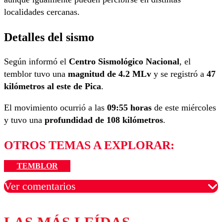
localidades cercanas.
Detalles del sismo
Según informó el
Centro Sismológico Nacional
, el
temblor tuvo una
magnitud de 4.2 MLv
y se registró a
47
kilómetros al este de Pica
.
El movimiento ocurrió a las
09:55 horas
de este miércoles
y tuvo una
profundidad de 108 kilómetros
.
OTROS TEMAS A EXPLORAR:
TEMBLOR
Ver comentarios
Los comentarios son moderados para garantizar un