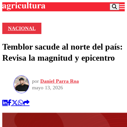
NACIONAL
Podcast
Temblor sacude al norte del país:
Frecuencias
Agricultura TV
Revisa la magnitud y epicentro
Deportes
Entretención
Colo Colo
Noticias
Motor
por
Daniel Parra Roa
Vida Social
Otros Deportes
Dato Practico
mayo 13, 2026
Publicaciones en medios
Seleccion Chilena
Economía
Opinión
Torneo Internacional
Internacional
Programas
Torneo Nacional
Nacional
Comercial
Universidad Católica
Política
Universidad de Chile
Sustentabilidad