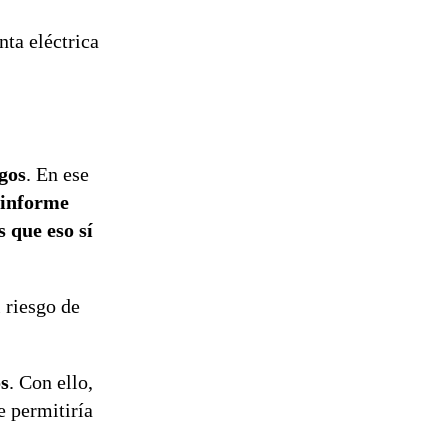
nta eléctrica
gos
. En ese
 informe
 que eso sí
l riesgo de
os
. Con ello,
e permitiría