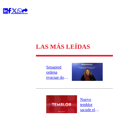
LAS MÁS LEÍDAS
Senapred
ordena
evacuar dos
sectores de
Carahue por
desborde del
río Damas:
Nuevo
activa
temblor
mensajería
sacude el
SAE
norte del país: