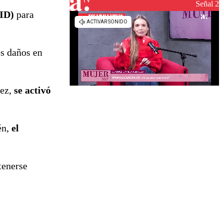
Señal 2
RID)
para
os daños en
vez,
se activó
én,
el
tenerse