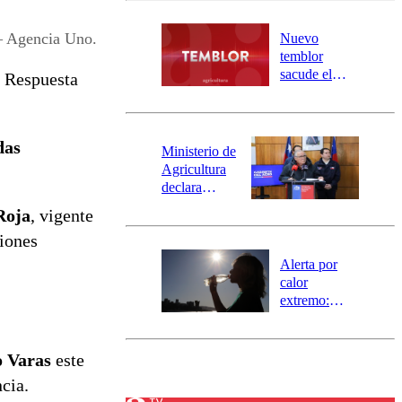
desborde del
río Damas:
 – Agencia Uno.
Nuevo
activa
temblor
mensajería
sacude el
y Respuesta
SAE
norte del país:
revisa la
magnitud y el
das
epicentro
Ministerio de
Agricultura
declara
emergencia
Roja
, vigente
agrícola para
iones
la región de
Ñuble
Alerta por
calor
extremo:
Senapred
activa Alerta
Temprana
o Varas
este
Preventiva en
cia.
tres comunas