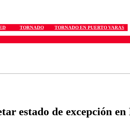
ED
TORNADO
TORNADO EN PUERTO VARAS
ados para garantizar un diálogo respetuoso.
Correo
Enviar c
tar estado de excepción en