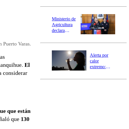
revisa la
magnitud y el
epicentro
Ministerio de
Agricultura
declara
emergencia
agrícola para
n Puerto Varas.
la región de
Ñuble
Alerta por
las
calor
Llanquihue.
El
extremo:
a considerar
Senapred
activa Alerta
Temprana
Preventiva en
tres comunas
ue que están
eñaló que
130