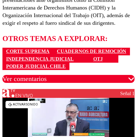
presentaciones ante organismos como la Comisión
Interamericana de Derechos Humanos (CIDH) y la
Organización Internacional del Trabajo (OIT), además de
exigir el respeto al fuero sindical de sus dirigentes.
OTROS TEMAS A EXPLORAR:
CORTE SUPREMA
CUADERNOS DE REMOCIÓN
INDEPENDENCIA JUDICIAL
OTJ
PODER JUDICIAL CHILE
Ver comentarios
Señal 1
EN VIVO
Los comentarios son moderados para garantizar un
diálogo respetuoso.
Nombre
Correo