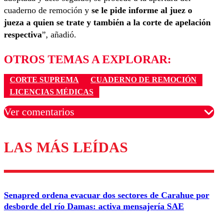
cuaderno de remoción y
se le pide informe al juez o
jueza a quien se trate y también a la corte de apelación
respectiva
”, añadió.
OTROS TEMAS A EXPLORAR:
CORTE SUPREMA
CUADERNO DE REMOCIÓN
LICENCIAS MÉDICAS
Ver comentarios
LAS MÁS LEÍDAS
Los comentarios son moderados para garantizar un
diálogo respetuoso.
Nombre
Senapred ordena evacuar dos sectores de Carahue por
Correo
desborde del río Damas: activa mensajería SAE