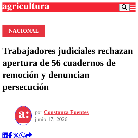
NACIONAL
Podcast
Trabajadores judiciales rechazan
Frecuencias
Agricultura TV
apertura de 56 cuadernos de
Deportes
remoción y denuncian
Entretención
Colo Colo
Noticias
persecución
Motor
Vida Social
Otros Deportes
Dato Practico
Publicaciones en medios
Seleccion Chilena
Economía
Opinión
Torneo Internacional
Internacional
por
Constanza Fuentes
Programas
Torneo Nacional
Nacional
junio 17, 2026
Comercial
Universidad Católica
Política
Universidad de Chile
Sustentabilidad