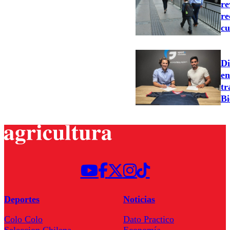
re
re
cu
Di
en
tr
Bi
Deportes
Noticias
Colo Colo
Dato Practico
Seleccion Chilena
Economía