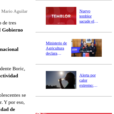
desborde del
río Damas:
, Mario Aguilar
Nuevo
activa
temblor
mensajería
sacude el
 de tres
SAE
norte del país:
al Gobierno
revisa la
magnitud y el
epicentro
Ministerio de
Agricultura
 nacional
declara
emergencia
agrícola para
dente Boric,
la región de
Ñuble
actividad
Alerta por
calor
extremo:
Senapred
olescentes se
activa Alerta
Temprana
. Y por eso,
Preventiva en
idad de
tres comunas