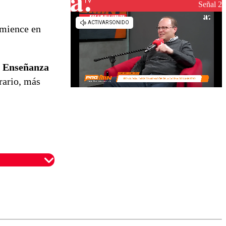
Señal 2
omience en
a Enseñanza
rario, más