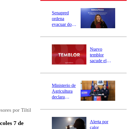
Senapred
ordena
evacuar dos
sectores de
Carahue por
desborde del
río Damas:
Nuevo
activa
temblor
mensajería
sacude el
SAE
norte del país:
revisa la
magnitud y el
epicentro
Ministerio de
Agricultura
declara
emergencia
agrícola para
sores por Tiltil
la región de
Ñuble
Alerta por
coles 7 de
calor