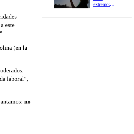
extremo:
Senapred
ridades
activa Alerta
Temprana
 a este
Preventiva en
”
.
tres comunas
lina (en la
poderados,
da laboral”,
evantamos:
no