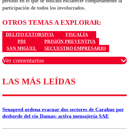
periodo en el que se buscará esclarecer completamente la
participación de todos los involucrados.
OTROS TEMAS A EXPLORAR:
DELITO EXTORSIVO.
FISCALÍA
PDI
PRISIÓN PREVENTIVA
SAN MIGUEL
SECUESTRO EMPRESARIO
Ver comentarios
LAS MÁS LEÍDAS
Los comentarios son moderados para garantizar un
diálogo respetuoso.
Nombre
Senapred ordena evacuar dos sectores de Carahue por
Correo
desborde del río Damas: activa mensajería SAE