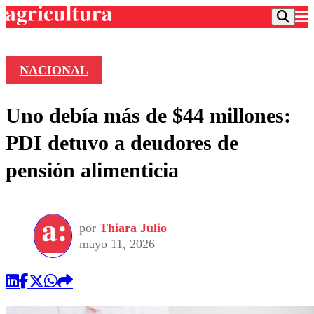
NACIONAL
Podcast
Uno debía más de $44 millones:
Frecuencias
Agricultura TV
PDI detuvo a deudores de
Deportes
pensión alimenticia
Entretención
Colo Colo
Noticias
Motor
Vida Social
Otros Deportes
Dato Practico
Publicaciones en medios
por
Thiara Julio
Seleccion Chilena
Economía
Opinión
mayo 11, 2026
Torneo Internacional
Internacional
Programas
Torneo Nacional
Nacional
Comercial
Universidad Católica
Política
Universidad de Chile
Sustentabilidad