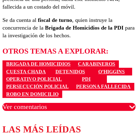
fallecida a un costado del móvil.
Se da cuenta al
fiscal de turno
, quien instruye la
concurrencia de la
Brigada de Homicidios de la PDI
para
la investigación de los hechos.
OTROS TEMAS A EXPLORAR:
BRIGADA DE HOMICIDIOS
CARABINEROS
CUESTA CHADA
DETENIDOS
O’HIGGINS
OPERATIVO POLICIAL
PDI
PERSECUCIÓN POLICIAL
PERSONA FALLECIDA
ROBO EN DOMICILIO
Ver comentarios
LAS MÁS LEÍDAS
Los comentarios son moderados para garantizar un
diálogo respetuoso.