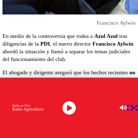
Francisco Aylwin
En medio de la controversia que rodea a
Azul Azul
tras
diligencias de la
PDI
, el nuevo director
Francisco Aylwin
abordó la situación y llamó a separar los temas judiciales
del funcionamiento del club.
El abogado y dirigente aseguró que los hechos recientes
no
involucran directamente a la institución
.
“No somos parte de ningún juicio”
Radio en Vivo
Radio Agricultura
Aylwin fue enfático en descartar responsabilidades del club
en la investigación. “
Esto excede absolutamente a la U,
al club. No somos parte de ninguna demanda ni juicio
”,
afirmó.