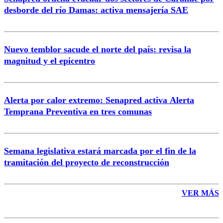
Correo
desborde del río Damas: activa mensajería SAE
Nuevo temblor sacude el norte del país: revisa la
magnitud y el epicentro
Enviar comentario
Alerta por calor extremo: Senapred activa Alerta
Temprana Preventiva en tres comunas
Semana legislativa estará marcada por el fin de la
tramitación del proyecto de reconstrucción
VER MÁS