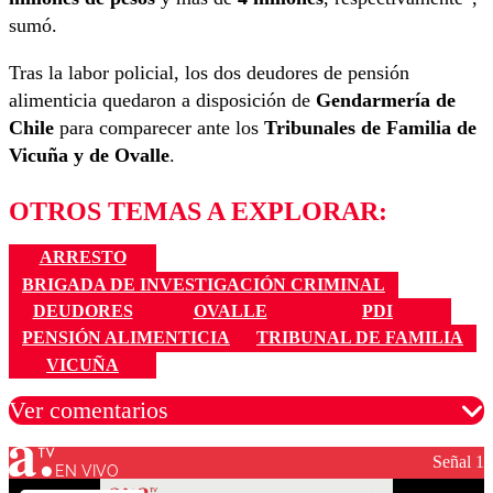
sumó.
Tras la labor policial, los dos deudores de pensión
alimenticia quedaron a disposición de
Gendarmería de
Chile
para comparecer ante los
Tribunales de Familia de
Vicuña y de Ovalle
.
OTROS TEMAS A EXPLORAR:
ARRESTO
BRIGADA DE INVESTIGACIÓN CRIMINAL
DEUDORES
OVALLE
PDI
PENSIÓN ALIMENTICIA
TRIBUNAL DE FAMILIA
VICUÑA
Ver comentarios
Señal 1
EN VIVO
Los comentarios son moderados para garantizar un