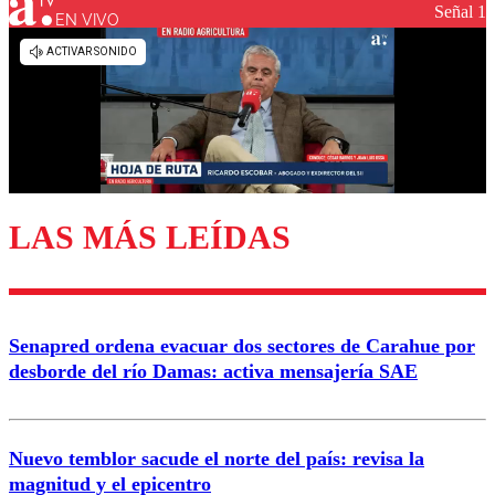
Señal 1
EN VIVO
Los comentarios son moderados para garantizar un
diálogo respetuoso.
Nombre
Correo
LAS MÁS LEÍDAS
Enviar comentario
Senapred ordena evacuar dos sectores de Carahue por
desborde del río Damas: activa mensajería SAE
Nuevo temblor sacude el norte del país: revisa la
magnitud y el epicentro