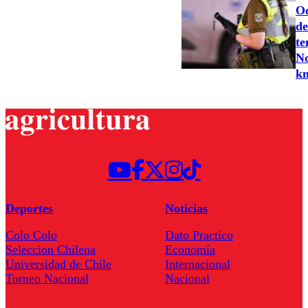
Oc
de
te
No
k
Deportes
Noticias
Colo Colo
Dato Practico
Seleccion Chilena
Economía
Universidad de Chile
Internacional
Torneo Nacional
Nacional