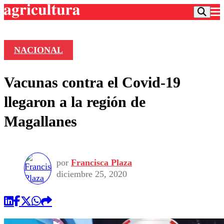
NACIONAL
Podcast
Vacunas contra el Covid-19
Frecuencias
Agricultura TV
llegaron a la región de
Deportes
Magallanes
Entretención
Colo Colo
Noticias
Motor
Vida Social
Otros Deportes
Dato Practico
Publicaciones en medios
por
Francisca Plaza
Seleccion Chilena
Economía
Opinión
diciembre 25, 2020
Torneo Internacional
Internacional
Programas
Torneo Nacional
Nacional
Comercial
Universidad Católica
Política
Universidad de Chile
Sustentabilidad