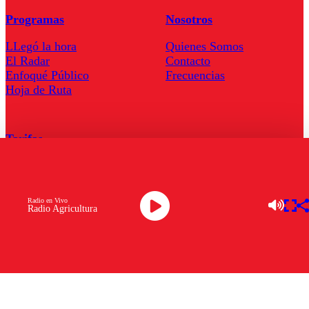
Programas
Nosotros
LLegó la hora
Quienes Somos
El Radar
Contacto
Enfoqué Público
Frecuencias
Hoja de Ruta
Tarifas
Comercial
Tarifas Servel Radio
Radio en Vivo
Radio Agricultura
Radio en Vivo
TV en Vivo
Descarga la APP