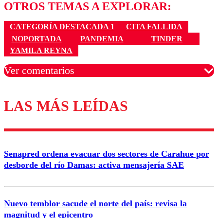
OTROS TEMAS A EXPLORAR:
CATEGORÍA DESTACADA 1
CITA FALLIDA
NOPORTADA
PANDEMIA
TINDER
YAMILA REYNA
Ver comentarios
LAS MÁS LEÍDAS
Los comentarios son moderados para garantizar un
diálogo respetuoso.
Nombre
Senapred ordena evacuar dos sectores de Carahue por
Correo
desborde del río Damas: activa mensajería SAE
Nuevo temblor sacude el norte del país: revisa la
magnitud y el epicentro
Enviar comentario