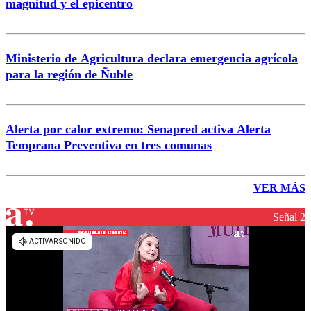
magnitud y el epicentro
Ministerio de Agricultura declara emergencia agrícola
para la región de Ñuble
Alerta por calor extremo: Senapred activa Alerta
Temprana Preventiva en tres comunas
VER MÁS
Señal 2