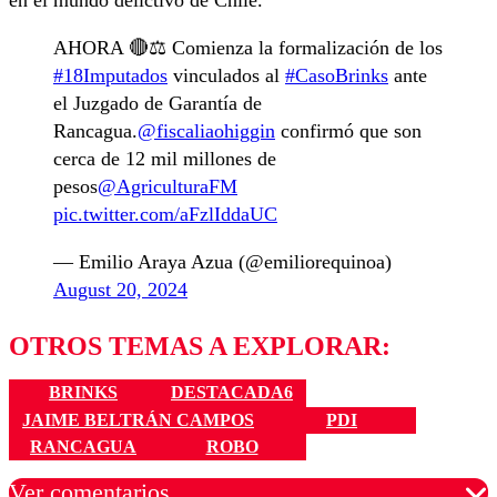
en el mundo delictivo de Chile.
AHORA 🔴⚖️ Comienza la formalización de los
#18Imputados
vinculados al
#CasoBrinks
ante
el Juzgado de Garantía de
Rancagua.
@fiscaliaohiggin
confirmó que son
cerca de 12 mil millones de
pesos
@AgriculturaFM
pic.twitter.com/aFzlIddaUC
— Emilio Araya Azua (@emiliorequinoa)
August 20, 2024
OTROS TEMAS A EXPLORAR:
BRINKS
DESTACADA6
JAIME BELTRÁN CAMPOS
PDI
RANCAGUA
ROBO
Ver comentarios