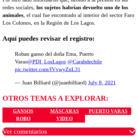
redes sociales,
los sujetos habrían devuelto uno de los
animales
, el cual fue encontrado al interior del sector Faro
Los Colonos, en la Región de Los Lagos.
Aquí puedes revisar el registro:
Roban ganso del doña Ema, Puerto
Varas
@PDI_LosLagos
@Carabdechile
pic.twitter.com/IVvwyZnL31
— Juan Billiard (@juanbilliard)
July 8, 2021
OTROS TEMAS A EXPLORAR:
GANSOS
MÁSCARAS
PUERTO VARAS
ROBO
VIDEO
Ver comentarios