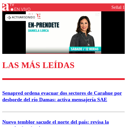
Señal 1
EN VIVO
Los comentarios son moderados para garantizar un
diálogo respetuoso.
Nombre
Correo
LAS MÁS LEÍDAS
Enviar comentario
Senapred ordena evacuar dos sectores de Carahue por
desborde del río Damas: activa mensajería SAE
Nuevo temblor sacude el norte del país: revisa la