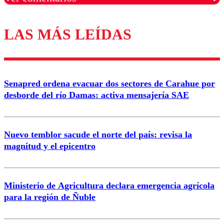
LAS MÁS LEÍDAS
Los comentarios son moderados para garantizar un
diálogo respetuoso.
Nombre
Senapred ordena evacuar dos sectores de Carahue por
Correo
desborde del río Damas: activa mensajería SAE
Nuevo temblor sacude el norte del país: revisa la
magnitud y el epicentro
Enviar comentario
Ministerio de Agricultura declara emergencia agrícola
para la región de Ñuble