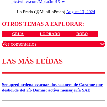
pic.twitter.com/Mpko3mBXfw
— Lo Prado (@MuniLoPrado)
August 13, 2024
OTROS TEMAS A EXPLORAR:
GRUA
LO PRADO
ROBO
Ver comentarios
LAS MÁS LEÍDAS
Los comentarios son moderados para garantizar un
diálogo respetuoso.
Nombre
Senapred ordena evacuar dos sectores de Carahue por
Correo
desborde del río Damas: activa mensajería SAE