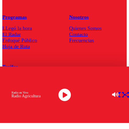
Programas
Nosotros
LLegó la hora
Quienes Somos
El Radar
Contacto
Enfoqué Público
Frecuencias
Hoja de Ruta
Tarifas
Comercial
Tarifas Servel Radio
Radio en Vivo
Radio Agricultura
Radio en Vivo
TV en Vivo
Descarga la APP