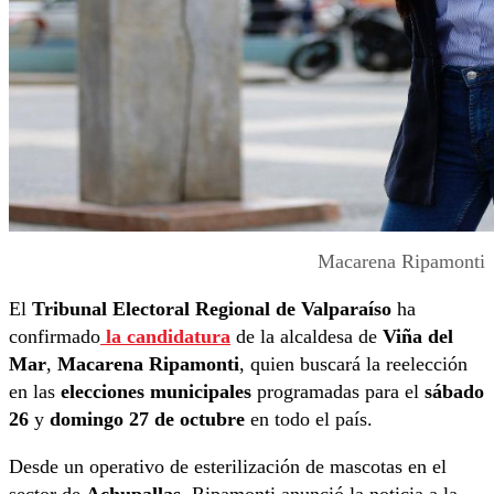
Macarena Ripamonti
El
Tribunal Electoral Regional de Valparaíso
ha
confirmado
la candidatura
de la alcaldesa de
Viña del
Mar
,
Macarena Ripamonti
, quien buscará la reelección
en las
elecciones municipales
programadas para el
sábado
26
y
domingo 27 de octubre
en todo el país.
Desde un operativo de esterilización de mascotas en el
sector de
Achupallas
, Ripamonti anunció la noticia a la