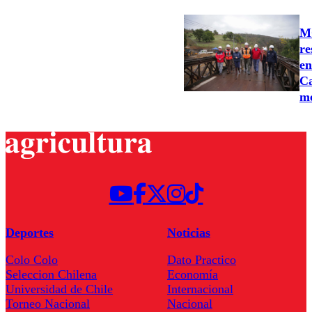
MO
re
en
Ca
m
Deportes
Noticias
Colo Colo
Dato Practico
Seleccion Chilena
Economía
Universidad de Chile
Internacional
Torneo Nacional
Nacional