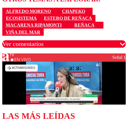
ALFREDO MORENO
CHAPEKO
ECOSISTEMA
ESTERO DE REÑACA
MACARENA RIPAMONTI
REÑACA
VIÑA DEL MAR
Ver comentarios
Señal 1
EN VIVO
Los comentarios son moderados para garantizar un
diálogo respetuoso.
Nombre
Correo
LAS MÁS LEÍDAS