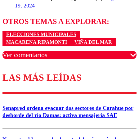
19, 2024
OTROS TEMAS A EXPLORAR:
ELECCIONES MUNICIPALES
MACARENA RIPAMONTI
VIÑA DEL MAR
Ver comentarios
LAS MÁS LEÍDAS
Los comentarios son moderados para garantizar un
diálogo respetuoso.
Nombre
Senapred ordena evacuar dos sectores de Carahue por
Correo
desborde del río Damas: activa mensajería SAE