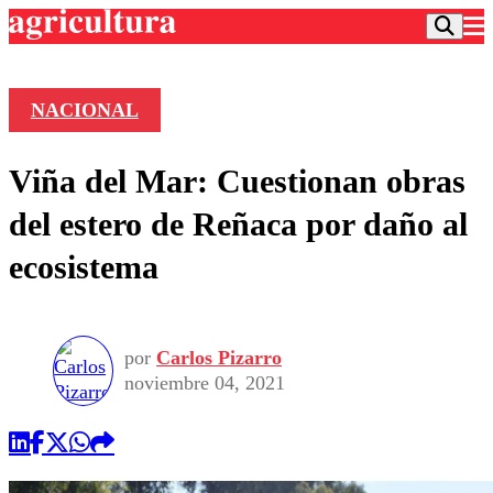
NACIONAL
Podcast
Viña del Mar: Cuestionan obras
Frecuencias
Agricultura TV
del estero de Reñaca por daño al
Deportes
ecosistema
Entretención
Colo Colo
Noticias
Motor
Vida Social
Otros Deportes
Dato Practico
Publicaciones en medios
por
Carlos Pizarro
Seleccion Chilena
Economía
Opinión
noviembre 04, 2021
Torneo Internacional
Internacional
Programas
Torneo Nacional
Nacional
Comercial
Universidad Católica
Política
Universidad de Chile
Sustentabilidad