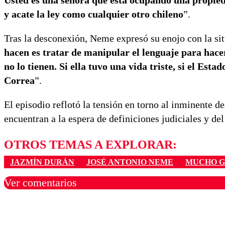
Usted es una señora que está ocupando una propieda
y acate la ley como cualquier otro chileno
”.
Tras la desconexión, Neme expresó su enojo con la si
hacen es tratar de manipular el lenguaje para hacer
no lo tienen. Si ella tuvo una vida triste, si el Esta
Correa
”.
El episodio reflotó la tensión en torno al inminente d
encuentran a la espera de definiciones judiciales y del
OTROS TEMAS A EXPLORAR:
JAZMÍN DURÁN
JOSÉ ANTONIO NEME
MUCHO G
Ver comentarios
Los comentarios son moder