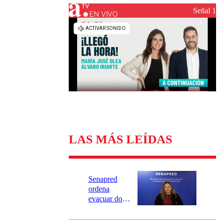
Universidad Católica
Política
Señal 1
Universidad de Chile
Sustentabilidad
EN VIVO
LAS MÁS LEÍDAS
Senapred
ordena
evacuar dos
sectores de
Carahue por