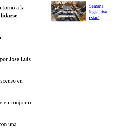
Preventiva en
Semana
etorno a la
tres comunas
legislativa
lidarse
estará
marcada por
el fin de la
tramitación
o
,
del proyecto
de
reconstrucción
 por José Luis
escenso en
ue en conjunto
 con una