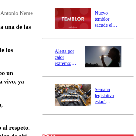
desborde del
río Damas:
 Antonio Neme
Nuevo
activa
temblor
mensajería
sacude el
a una de las
SAE
norte del país:
revisa la
magnitud y el
e los
epicentro
Alerta por
calor
extremo:
Senapred
bo un
activa Alerta
a vivo, ya
Temprana
Preventiva en
Semana
tres comunas
legislativa
estará
a,
marcada por
el fin de la
tramitación
del proyecto
 al respeto.
de