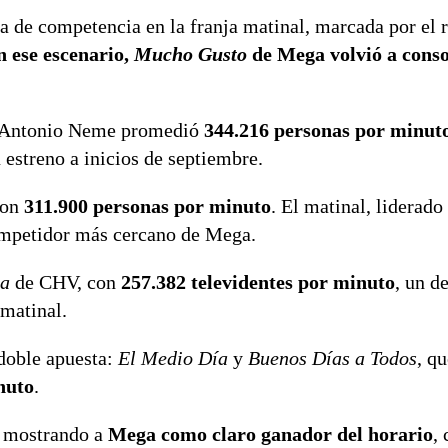
a de competencia en la franja matinal, marcada por el r
n ese escenario,
Mucho Gusto
de Mega volvió a conso
é Antonio Neme promedió
344.216 personas por minut
 estreno a inicios de septiembre.
con
311.900 personas por minuto
. El matinal, liderado
ompetidor más cercano de Mega.
na
de CHV, con
257.382 televidentes por minuto
, un d
matinal.
 doble apuesta:
El Medio Día
y
Buenos Días a Todos
, q
nuto
.
ue mostrando a
Mega como claro ganador del horario
,