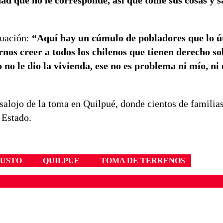
d que no le corresponde, así que tome sus cosas y sa
tuación:
“Aquí hay un cúmulo de pobladores que lo ú
nos creer a todos los chilenos que tienen derecho so
do no le dio la vivienda, ese no es problema ni mío, ni
esalojo de la toma en Quilpué, donde cientos de familias
 Estado.
USTO
QUILPUE
TOMA DE TERRENOS
ados para garantizar un diálogo respetuoso.