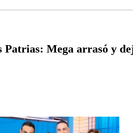
Correo
Enviar c
s Patrias: Mega arrasó y dej