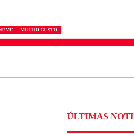
 NEME
MUCHO GUSTO
ados para garantizar un diálogo respetuoso.
Correo
Enviar c
ÚLTIMAS NOTI