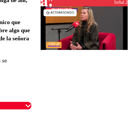
lga de ahí,
reconstrucción
Señal 2
nico que
bre algo que
 de la señora
 se